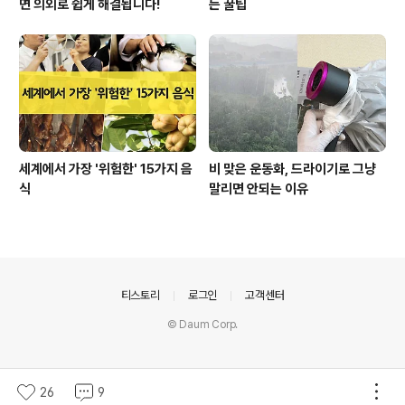
면 의외로 쉽게 해결됩니다!
는 꿀팁
세계에서 가장 '위험한' 15가지 음
비 맞은 운동화, 드라이기로 그냥
식
말리면 안되는 이유
의안내
티스토리
로그인
고객센터
© Daum Corp.
26
9