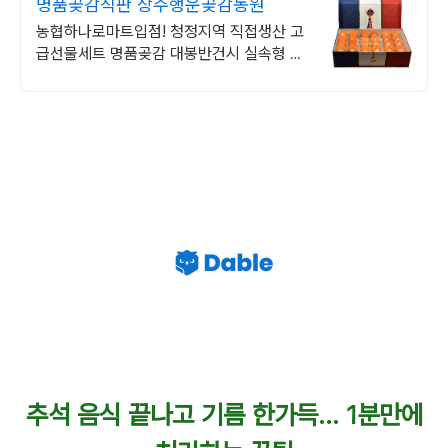
명품곶감직판 상주행운곶감농원
농협하나로마트입점! 청정지역 직접생산 고
급선물세트 명품곶감 대봉반건시 실속형 곶
감
추석 음식 끝나고 기름 한가득… 1분만에