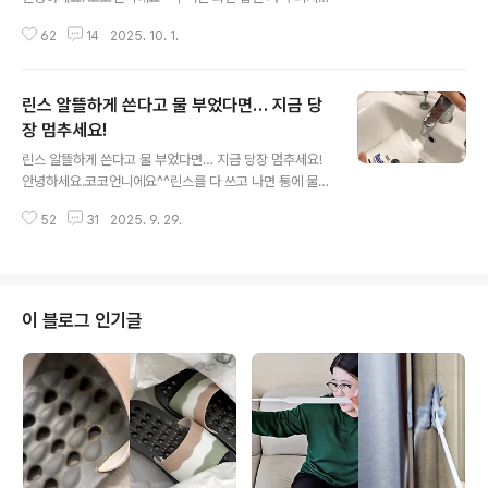
전 부치는 냄새, 생각만 해도 군침이 돌죠. 노릇노릇하게 부
62
14
2025. 10. 1.
쳐낸 동그랑땡, 깻잎전, 호박전 전은 기름맛이라고 하지만
막상 두세 개 먹다보면 느끼함이 훅 올라와 젓가락을 놓는
분들도 많더라고요. 그래서 이 꿀팁을 준비했어요! 전 특유
린스 알뜰하게 쓴다고 물 부었다면… 지금 당
의 맛은 그대로 살리면서 훨씬 가볍게 먹을 수 있는 비법을
알려드릴게요. 전, 다들 비슷하게 부치지 않냐고요? 프라이
장 멈추세요!
글 내용
팬 예열해서 기름 두르고 전을 굽죠. 앞뒤로 뒤집어가며 노
린스 알뜰하게 쓴다고 물 부었다면… 지금 당장 멈추세요!
릇하게 굽고 아! 중간에 기름도 계속 추가하면서 지글지글
안녕하세요.코코언니에요^^린스를 다 쓰고 나면 통에 물을
구워요. 전 좀 부쳐본 분들은 아시겠지만 중간중간 추가하
부어 끝까지 쓰는 분들 많죠. 하지만 이렇게 사용하면 남은
는 기름이 생각보다 많아요. 그리고 그 기름을 전이 온전히
52
31
2025. 9. 29.
성분에 물이 섞이면서 금세 세균이 번식해 위생적으로 좋
흡수..
지 않아요. 그렇다고 그냥 버리자니 너무 아깝다고요? 대신
이렇게 활용해 보세요. 다 쓴 린스통을 물을 부어서 머리를
헹구는건 절대 비추! 린스통에 물은 부으셔도 되는데요. 머
리카락 말고 분무기에 담아서 써보세요. 린스를 푼 물로 욕
이 블로그 인기글
실 거울이나 세면대, 수도꼭지 등을 닦으면 얼룩이 제거되
고요. 린스의 코팅효과로 먼지도 덜 쌓여요. 샤워부스는 매
번 깨끗하게 청소해도 비눗물때가 끼어서 유난히 더 더러
워 보이죠. 샤워부스를 청소한 뒤 마무리에 이 린스를 묻혀
서 닦으면..