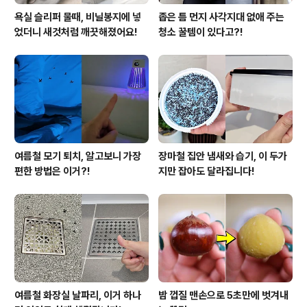
욕실 슬리퍼 물때, 비닐봉지에 넣
좁은 틈 먼지 사각지대 없애 주는
었더니 새것처럼 깨끗해졌어요!
청소 꿀템이 있다고?!
여름철 모기 퇴치, 알고보니 가장
장마철 집안 냄새와 습기, 이 두가
편한 방법은 이거?!
지만 잡아도 달라집니다!
여름철 화장실 날파리, 이거 하나
밤 껍질 맨손으로 5초만에 벗겨내