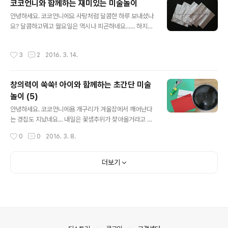
코코언니와 함께하는 재미있는 미술놀이
~~~ ▼ 준비물 대령이오~ 스티커는 집에 있어서 넣었는
글 내용
안녕하세요. 코코언니에요 사탕처럼 달콤한 하루 보내셨나
데 없으시면 뭐... 딱히 중요한 준비물은 아니에요. 꾸미기
요? 달콤하고뭐고 월요일은 역시나 피곤하네요...... 하지만
재료는 색연필이나 사인펜 등 그리기 도구만 있어도 충분
월요일도 코코언니와 함께한다면 즐거울수있습니당~ ㅎㅎ
해요! ▼ 색지는 시계줄이 되어줄 기다란 네모모양으로 잘
오늘은 화이트데이에 어울리는 만들기를 해볼까해요. 시들
랐어요. 좀 더 튼튼한 시계를 만들기위해 머메이드지를 사
작성시간
3
2
2016. 3. 14.
지 않는 아름다움을 자랑하는 종이 장미꽃 장미꽃 만드는
용했고요. 기본 두께의 색지도 상관없어요~ 이것만 봐도
방법은 재료부터 만들기 방법까지 아주 다양해요. 그런데
느낌이 팍! 오시죠? ㅋㅋㅋ ▼ 종이컵은 이렇게 바..
종이접기의 경우 과정이 어려워서 사진을 봐도 이해하기
창의력이 쑥쑥! 아이와 함께하는 초간단 미술
어려운게 많더라고요 ㅠㅠ 그래서 오늘은 제가 아는 쉬운
놀이 (5)
방법을 알려드릴께요! ▼ 종이는 펄구김지로 준비했어요.
글 내용
일반 색종이보다 더 예쁘고 고급진 장미가 되거든요~ ▼
안녕하세요. 코코언니에욤 개구리가 겨울잠에서 깨어난다
먼저 종이를 네모 한번, 또 다시 네모 한번 접어서 선을 만
는 경칩도 지났네요... 내일은 꽃샘추위가 찾아올거라고 일
들어주세요. 그 다음엔 다시 펴주세요~ ▼ 이번엔 세모 한
기예보에서 말하더라고요... 이럴때일수록 감기 조심하시
작성시간
0
0
2016. 3. 8.
번, 다시 또 세모 한번 접어서 손가락으로..
고요 코코언니와 함께하는 초간단 미술놀이로 꽃샘추위를
날려봐요 ㅎㅎ 오늘은 개굴개굴 개구리모자를 만들어볼거
예요~ 간단한 접기로 만드는거라서 만들기스킬따위는 멍
더보기
멍이줘도되는 수준이에요 ㅋ 아이와 함께하는 초간단 미술
놀이 렛츠고! ▼ 오늘의 준비물부터 알아봐야겠죠?! 우선
초록색 색지는 큰사이즈가 필요해요. 오늘은 자투리로 부
족하거든요 ㅋ 흰색과 빨강색 색지는 자투리여도 상관없어
요. 가위, 풀, 사인펜, 고무줄2개 그리고 냄비뚜껑! ㅋㅋㅋ
ㅋㅋ ▼ 초록색색지위에 냄비뚜껑을 대고 동그라미를 그려
의안내