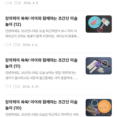
작성시간
0
0
2016. 4. 9.
본다고 구박해요 ㅠㅠ 그래도 굳건하게 본걸 또 보고 또 보
도 기침이 계속 나와요 ㅠㅠ (모지란건지... 참 유난이에요
는 중이랍니다.)..
ㅋㅋ) 오전에 볼일있어서 안양에 다녀왔는데 벚꽃이 만발
한 모습에! 마냥 걸었으면 하는 생각도 있었지만.... 뿌연 하
창의력이 쑥쑥! 아이와 함께하는 초간단 미술
늘과 탁한 공기때문에 아쉬움을 뒤로하고 차안에서 보는걸
놀이 (12)
로 만족했어요. 그래도 활짝 핀 꽃길에 잠시나마 기분전환
글 내용
한 듯 해요^^ 그런 의미에서 오늘은 예쁜 꽃을 접어볼까해
안녕하세요. 코코언니에요 오늘 퇴근하면서 보니 저희 아
요. 이름도 예쁜 튤립~ 예전에는 튤립축제보러 에버랜드도
파트단지 안에도 벚꽃이 활짝 피었어요. 여의도에 벚꽃축
많이 갔었는데.... 까마득하네요 ㅎㅎㅎ 향기는 없지만 나름
제를 한다는데... 예전에 남편이랑 연애할 때 여의도 벚꽃축
작성시간
1
0
2016. 4. 6.
예쁘장한 튤립접기 시작할게요~ ▼오늘은 주황색이 땡기
제 갔다가 전철역에서 공중에 떠다니는 경험을 한 이후 절
네요 ㅋㅋㅋ 색종이 한장 ..
대 가지 않았거든요 ㅋ 근데 오늘 벚꽃을 보니 또 한번 가고
싶다는 생각이 아주 잠시 들었어요... 물론 가면 사람에 치
창의력이 쑥쑥! 아이와 함께하는 초간단 미술
여 벚꽃보다 모르는 사람 뒷통수만 보고오겠죠^^; 그냥 포
놀이 (11)
근해진 날씨에 외출을 갈망하는 기운이 살짝쿵 올라온 것
글 내용
같아요. 오늘밤에 비가 내린다는데... 비오면 예쁜 꽃 다 떨
안녕하세요. 코코언니에요 오늘 낮에는 정말 따뜻하다는
어지고 바닥에 지저분하게 흔적만 남으면... 괜히 꽃구경 가
생각이 들더라고요.아침에 출근할때는 아직 쌀쌀하네... 라
지도 않을거면서 아쉬운 마음에 벚꽃사진 몇장 찍었네요
고 생각했었는데정말 봄은 봄인가봐요.길거리에 지나다니
작성시간
1
2
2016. 3. 31.
ㅎㅎㅎ 꽃도 봤겠다 마음도 싱숭생숭하겠다 조금있으면 태
는 사람들의 옷차림도 많이 얇아졌어요. 한낮에는 겉옷을
양의후예도 보겠다 ㅋㅋ 오랜만에 ..
입지 않아도 될 정도로 따뜻한 것 같아요.제가 가장 좋아하
는 '봄' 이 왔네요.춥다 춥다 한게 엊그제 같은데...봄이 왔다
창의력이 쑥쑥! 아이와 함께하는 초간단 미술
싶으면 여름이 올테니...이 봄이 다 지나기전에 맘껏 누리고
놀이 (10)
싶어요~~~ ♪오늘은 어제에 이어 귀여운 말을 만들어볼거
글 내용
예요.어제와 다른 느낌적인 느낌으로 ㅎㅎ그럼 다같이 만
안녕하세요. 코코언니에요 오늘은 퇴근하고 저녁먹고 마트