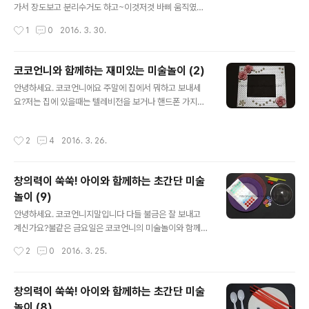
들어볼까요?! ▼ 오늘의 핵심은 바로 저 나무막대에요!!! 아
가서 장도보고 분리수거도 하고~이것저것 바삐 움직였어
이스크림 먹으면 마지막에 우리 손에 남는 거죠 ㅋㅋ 전 문
요.왜냐하면...... 태후일이기 때문에 ㅋㅋㅋㅋㅋㅋㅋㅋㅋㅋ
작성시간
1
0
2016. 3. 30.
구점에서 구입했어요. 큰사이즈와 작은사이즈로~ 나무집
특히 오늘은 뉴스9에 송중기님이 출연한다고 하잖아요.뉴
게는 다른걸로 대체 가능해요. ..
스를 본방사수하게 될줄이야.... ㅋ뉴스하는 시간까지 기다
리면서 만들기 하나 해봤어요^^뭐 제가 늘 말하는대로 어
코코언니와 함께하는 재미있는 미술놀이 (2)
렵지 않고 간단하게 만들수 있는 초간단 미술놀이!그럼 손
글 내용
안녕하세요. 코코언니에요 주말에 집에서 뭐하고 보내세
좀 풀어볼께요 ㅋㅋ ▼ 오늘도 역시나 준비물에 떡하니 자
요?저는 집에 있을때는 텔레비전을 보거나 핸드폰 가지고
리잡고 있는 종이접시란....저 집착돋는 그런 여자 아닌데...
놀거든요.그런것도 다 안땡기는날에는 만들기해요 ㅋㅋ그
눈 앞에 보이니까 자꾸 이걸 쓰게되네요 ㅎㅎ색지는 그냥
냥 뭐 하나 집중해서 만들고나면 한시간은 훌쩍 지나거든
자투리 있는 것들 사용하려고요. 이게 바로 코코언니 스타
작성시간
2
4
2016. 3. 26.
요.음악 틀어놓고 만들기하는거 재미있어요.요상한 취미라
일~ ▼ 종이접시를 반으로 접어주세요. ▼ 자투리색지 중
고 생각하실수도 있겠지만...손으로 꼼지락거리며 무언가
한가지 색을 골라 반으로 접어주세요...
만드는게 생각보다 재미진 일이거든요^^지난번에 장미꽃
창의력이 쑥쑥! 아이와 함께하는 초간단 미술
접기 했던거 기억나세요?그때 접어놓은 장미꽃보면서 어
놀이 (9)
떻게 활용할까... 생각하다가 액자를 만들었어요.한번 보실
글 내용
래요??? ㅎㅎㅎ ▼ 저는 우드락 자투리가 있어서 이걸로
안녕하세요. 코코언니지말입니다 다들 불금은 잘 보내고
만들거예요. 우드락이 없으신 분들은 하드보드지나 아님
계신가요?불같은 금요일은 코코언니의 미술놀이와 함께~
택배상자같은 두께감이 있는 종이도 상관없어요.우드락이
오늘도 어김없이 퇴근하고 만들기 상자 뒤적뒤적거려일을
작성시간
2
0
2016. 3. 25.
좋은건 자르는게 힘이 덜 든다는거죠! ▼ 원하는 액자 사이
벌였어요.... ㅋ종이접시를 잔뜩 사놔서 그런지 자꾸 눈에
즈에 맞..
밟혀서...빨리 다 써버리던지 해야지 매일 종이접시만 가지
고 꼼지락거리네요^^;흔한 종이접시로 무얼만들까요?묻지
창의력이 쑥쑥! 아이와 함께하는 초간단 미술
도 따지지도 않고 바로 그냥 시작해봅니다! ㅋ ▼ 종이접시
놀이 (8)