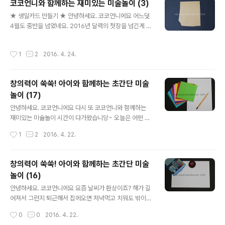
코코언니와 함께하는 재미있는 미술놀이 (3)
션카드~ 두둥! 간만에 손 좀 풀고 ㅋㅋ 지금부터 렛츠꼬우^
글 내용
★ 생일카드 만들기 ★ 안녕하세요. 코코언니에요 어느덧
O^ 카네이션 만들기 1탄 ▼카드 기본틀이 되어줄 색지와
4월도 중반을 넘었네요. 2016년 달력의 첫장을 넘긴게 엊
학종이랑 모양가위만 있으면 끝! ▼전 분홍색 색지로 정했
그제 같은데 벌써 4장째라니.... 시간은 참 빠르고... 나이는
어요. 카네이션색과 정 반대되는 색지보다 이게 좋더라고
먹고... ㅋ 얼마전 친구 생일이었어요. 20살에 만났는데 벌
요. 뭔가 더 조화롭다고 할까요? ㅋㅋ ▼마름모 모양으로
작성시간
1
2
2016. 4. 24.
써 몇번째 생일인지 ㅋㅋㅋㅋ 옛날엔 생일날 손편지도 많
색지를 놓고 꽃다발 모양이 되도록 접어주세요. 카네이션
이 쓴 것 같은데 요즘엔 워낙 연필을 잡는것보단 핸드폰이
이 듬뿍 담긴 꽃다발 모양으로 만들거거..
나 키보드를 두드리는 일에 더 익숙해서인지 손글씨로 써
창의력이 쑥쑥! 아이와 함께하는 초간단 미술
내려간 편지나 카드를 받는 일이 정말 드문것같아요... 가족
놀이 (17)
이나 친구들 생일날 간단하게 카드라도 써서 마음을 전해
글 내용
보면 좋을 것 같아요^^ 그런 의미에서 오늘은 생일카드를
안녕하세요. 코코언니에요 다시 또 코코언니와 함께하는
만들어볼까해요~ 어른스러운거 말고 아이스러운걸로 ㅋㅋ
재미있는 미술놀이 시간이 다가왔습니당~ 오늘은 어떤 미
어떤 의미를 담아볼까 고민하다가 올해가 원숭이의해잖아
술놀이를 해 볼까요? 일단 이럴때는 만들기상자를 마구마
작성시간
1
2
2016. 4. 22.
요. 원숭이 생일카드 한번 만들어..
구 뒤져봅니다 ㅋㅋㅋ 이것저것 재료들을 보면서 고민고민
하다가 알록달록 색종이뭉치들을 보고는 무릎을 탁! ㅋ 정
도는 아니고 그냥 아! 하고 떠올랐어요. 색종이를 이용한 미
창의력이 쑥쑥! 아이와 함께하는 초간단 미술
술놀이~ 알록달록 예쁜 색깔을 이용해서 앵무새를 표현해
놀이 (16)
볼거예요. 준비됐으면 렛츠꼬우! ▼오늘의 주인공은 바로
글 내용
이 색종이~ 색깔이 참 곱네요 ㅋㅋ 그리고 흰도화지와 그
안녕하세요. 코코언니에요 요즘 날씨가 환상이죠? 해가 길
리기도구가 필요해요. ▼먼저 앵무새를 그려주세요 ㅋㅋㅋ
어져서 그런지 퇴근해서 집에오면 저녁먹고 치워도 밖이
ㅋㅋ 이게 앵무새인지는 잘 모르겠지만.... 인터넷으로 찾아
환해요. 제가 퇴근시간이 남들보다 아주 쬐~끔 빠르거든요
작성시간
0
0
2016. 4. 22.
보고 따라 그렸는데 앵무새라기보단 그냥 조류.... 어떻게
ㅎㅎ 그래도 겨울에는 퇴근할때도 어둑어둑할 때가 많은데