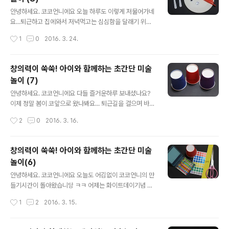
당연히 필요하고요 ㅎㅎ 투명반구도 준비해주세요. 빨대나
글 내용
뿅뿅이, 단추, 스티커 등은 꾸미기 재료라서 다른 걸로 대체
안녕하세요. 코코언니에요 오늘 하루도 이렇게 저물어가네
하셔도 돼요.투명반구는 아이스음료 테이크아웃하신걸로
요...퇴근하고 집에와서 저녁먹고는 심심함을 달래기 위해
재활용해도 된답니당 ㅋㅋ음료용 반구는 위에 구멍이 뽕
만들기상자를 뒤적뒤적...괜히 뭐 하나 만들어봤어요 ㅋㅋ
작성시간
1
0
2016. 3. 24.
뚫려있죠? 구멍이야 뭐 테이프로 막으면 그만이잖아요! ㅋ
ㅋ급 생각난대로 만든거라 눈에 보이는 최소한의 재료로
ㅋㅋㅋ무얼만들지 감이 오시나요??? ▼ 가장 먼저..
했답니다.그럼 오랜만에 코코언니의 초간단 미술놀이를 시
작합니당~오늘은 꽃게를 만들어볼거예요!바닷가에서 옆에
창의력이 쑥쑥! 아이와 함께하는 초간단 미술
서 기어다니는 꽃게요.다들 손 좀 풀어주시고요 꽃게만들
놀이 (7)
기 렛츠꼬우^o^ ▼ 준비물은 종이접시와 빨대고요. 일회
글 내용
용 숟가락과 인형눈 모형은 없어도 상관없어요. ▼ 종이접
안녕하세요. 코코언니에요 다들 즐거운하루 보내셨나요?
시를 반으로 접어주세요. 손으로 꾹꾹 다림질해주세요~~~
이제 정말 봄이 코앞으로 왔나봐요... 퇴근길을 걸으며 바람
▼ 접은 종이접시를 펴고 반쪽에만 양면테이프를 붙여주세
이 불어도 춥다는 생각이 안들더라고요. 지나가는 사람들
작성시간
2
0
2016. 3. 16.
요. 빈틈없이 꼼꼼하게 붙여주셔야해요! ▼ 빨대 4개를 가
의 옷차림도 많이 얇아진걸보니... 조금있으면 예쁜 봄꽃도
위로 반 잘라주세요. ▼ 종이접시에 붙은 양면테이프의 ..
볼 수 있겠네요. 따스한 봄날... 맑은 하늘을 기다리면서...
오늘도 코코언니는 아이와 함께하는 초간단 미술놀이를 시
창의력이 쑥쑥! 아이와 함께하는 초간단 미술
작합니당! 오늘의 가장 중요한 포인트는 '종이컵'이에요. 어
놀이(6)
제 종이컵과 색지를 이용해서 시계를 만들었는데 오늘은
글 내용
무얼만들까요?! 묻지도 따지지도 않고 렛츠꼬우~ ^o^ ▼
안녕하세요. 코코언니에요 오늘도 어김없이 코코언니의 만
색깔종이컵이 있어요. 이걸보니 만들기 하고싶은 욕구가
들기시간이 돌아왔습니당 ㅋㅋ 어제는 화이트데이기념 장
마구마구 샘솟네요 ㅎㅎ 음...... 그래 오늘은 너로 정했다!!!
미꽃접기였는데 오늘은 아이와 함께하는 초간단 미술놀이
작성시간
1
2
2016. 3. 15.
ㅋ 종이컵으로 동물을 만들어볼건데 어떤 동물인지는 비밀
를 알려드릴께요~ 오늘 만들기주제는 바로 '시계'에요. 째
로 하고 시작할께요~~..
깍째깍 시계를 만들어볼거예요^^ 역시나 매우 쉽고 간단하
고 빠르게 할 수 있는 만들기라는거 ㅋㅋㅋ 그럼 렛츠 꼬우