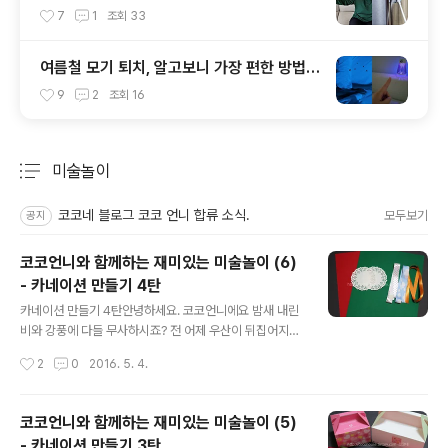
있다고?!
7
1
조회
33
여름철 모기 퇴치, 알고보니 가장 편한 방법은
이거?!
9
2
조회
16
미술놀이
분류 전체보기
주요 글 목록
코코네 블로그 코코 언니 합류 소식.
모두보기
공지
코코언니와 함께하는 재미있는 미술놀이 (6)
- 카네이션 만들기 4탄
글 내용
카네이션 만들기 4탄안녕하세요. 코코언니에요 밤새 내린
비와 강풍에 다들 무사하시죠? 전 어제 우산이 뒤집어지는
경험을 했어요.... 태풍온줄 알았다니까요 ㅠㅠ 무슨 봄비가
작성시간
2
0
2016. 5. 4.
이렇게 요란하게 내리는지... 다가오는 연휴에는 맑은 하늘
을 볼 수 있기를 바래봅니다. 오늘은 가정의달을 맞이하여
코코언니와 함께하는 카네이션만들기 마지막시간이에요.
코코언니와 함께하는 재미있는 미술놀이 (5)
첫번째는 아이들도 쉽게 따라할 수 있는 간단한 종이접기
- 카네이션 만들기 3탄