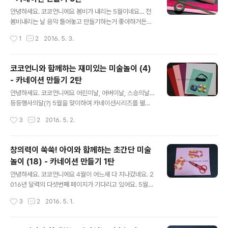
카네이션 꽃다발카드였고 두번째는 꽃모양 펀치를 이용해
글 내용
서 만든 액자느낌의 카드였죠. 세번째는 주름지를 이용해
안녕하세요. 코코언니에요 봄비가 내리는 5월이네요... 전
서 카네이션을 만들고 꽃바구니까지 만들었죠. 오늘은 그
봄비내리는 날 음악 틀어놓고 만들기하는거 좋아하거든요.
네번째 시간이네요. 오늘까지 마스터하면 카네이션에 대해
시간도 잘가고 온전히 무언가에 집중할 수 있어요. 무언가
작성시간
1
2
2016. 5. 3.
선 그래도 나름 다양한 방법으로 만들어보는 것 같아요. 카
에 집중한다는건 잡생각도 사라지고 오히려 머리를 비울
네이션 시리즈의 대미를 장식할 마지막은 뭘까요..
수 있는 것 같아요. 그래서 전 오늘도 분위기있는 발라드음
악과 함께 만들기를 했어요. 카네이션 만들기 세번째 시리
코코언니와 함께하는 재미있는 미술놀이 (4)
즈~ 오늘은 카네이션 바구니를 만들어볼거예요. 한 순간도
- 카네이션 만들기 2탄
놓치지 마시고 코코언니와 함께하는 재미있는 미술놀이에
글 내용
집중해주세요! 지금부터 시작합니당^^ 카네이션 만들기 3
안녕하세요. 코코언니에요 어린이날, 어버이날, 스승의날...
탄 ▼오늘은 주름지를 이용해서 카네이션을 만들어볼께요
등등행사의달(?) 5월을 맞이하여 카네이션시리즈를 펼치
~ 전 빨강색과 분홍색 주름지를 준비했고 꽃만드는 철사와
고 있는데요~ 오늘은 어제 만든 카네이션카드보다 조금 더
작성시간
3
2
2016. 5. 2.
테이프도 준비해주세요. 그리고 바구니로 쓰일 상자도 혹
고급진 느낌의 카드를 만들어볼거예요. 요녀석은 딱 봤을
시 몰라서 다른 크기로 2개 준비했어요. ▼빨강..
때 카네이션이라는 느낌은 조금 덜하지만 아주 예쁜 카네
이션 한다발을 선물받은것과 비슷한 느낌이 들거라 확신합
창의력이 쑥쑥! 아이와 함께하는 초간단 미술
니당 ㅋㅋ 벽에 걸어놓을수도 있는 액자스타일이고요 기대
놀이 (18) - 카네이션 만들기 1탄
한아름 안고 코코언니의 재미있는 미술놀이 시작♬ 카네이
글 내용
션 만들기 2탄▼우선 예쁜 꽃이 되어줄 빨강, 분홍 색지 그
안녕하세요. 코코언니에요 4월이 어느새 다 지나갔네요. 2
리고 꽃다발이 되어줄 보라색 색지, 카드틀이 되어줄 흐린
016년 달력의 다섯번째 페이지가 기다리고 있어요. 5월은
하늘색 색지와 푸른빛 타공지. 땡땡이 리본끈. 오늘의 주인
가정의달이잖아요. 어린이날부터 어버이날, 스승의날...
작성시간
3
2
2016. 5. 1.
공 모양펀치. 모양펀치는 꽃모양 느낌이 나는 것만 몇개 골
'날'들의 연속이에요. 그래서 코코언니가 준비했습니다! 어
라봤어요 ▼카드틀이 되어줄 타공지 먼저 ..
버이날, 스승의날 맞이 카네이션시리즈 ㅋㅋㅋㅋ 센스돋
죠?! ㅋ 오늘은 그 시작을 알리는 종이접기로 만든 카네이