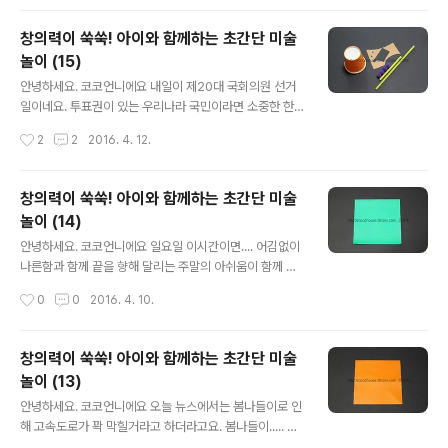
보면 살찐 봉황같기도하고 ㅋ 역시 저는 그림쪽은..
요즘엔 햇살이 어찌나 좋은지... 운동 싫어하는 게르은 저도
마냥 걷고 싶은 생각이 들 정도예요. 퇴근하자마자 저녁 후
창의력이 쑥쑥! 아이와 함께하는 초간단 미술
다닥 먹고 우리 멍멍이들 데리고 산책을 나가요~ 한쪽 귀
놀이 (15)
에는 이어폰 꽂고 동네 한바퀴 돌면 그렇게 좋을수가 없더
글 내용
라고요. 벚꽃은 거의 떨어졌지만 나무들마다 초록잎이 돋
안녕하세요. 코코언니에요 내일이 제20대 국회의원 선거
아나서 오히려 더 싱그러운 느낌이 들어요 오늘도 동네한
일이네요. 투표권이 있는 우리나라 국민이라면 소중한 한
바퀴 산책하고 들어와 씻고 가뿐한 마음으로 손을 꼼지락
표 꼭! 행사하시길 바랄게요. 투표하는거 오래걸리지 않잖
작성시간
2
2
2016. 4. 12.
거렸어요 ㅋㅋ 하루의 마무리를 코코언니의 미술놀이와 함
아요. 투표하시고 즐거운 나들이가도 충분할 것 같아요~
께 어떠세요?! 오늘은 손가락을 이용한 미술활동..
저도 내일 가족들과 함께 이른 아침 투표하러 갈거예요^^
국민의 권리도 행사하고 일주일의 딱! 중간에 하루 쉬기도
창의력이 쑥쑥! 아이와 함께하는 초간단 미술
하고 ㅋㅋㅋ 쉬는거 격하게 반기는 티 났나요?! ㅋ 일상에
놀이 (14)
스트레스가 쌓일때쯤 하루 쉬어주면 그렇게 좋더라고요 그
글 내용
런 의미에서 오늘도 코코언니의 만들기는 쭈욱 계속됩니다
안녕하세요. 코코언니에요 일요일 이시간이면.... 어김없이
~ 오늘은 무얼 만들어볼까..... 생각하다가 종이접시 아니고
나른함과 함께 끝을 향해 달리는 주말의 아쉬움이 함께 온
요 ㅋㅋㅋㅋㅋㅋㅋㅋㅋㅋㅋㅋ 종이컵으로 만들기를 해볼
다죠. 저는 오늘 아침7시에 아주 잠깐 일어났다가 다시 잠
작성시간
0
0
2016. 4. 10.
까해요. 지난번 종이컵으로 펭귄과 용 만들었던거 기억나
들어서는 눈떠보니 11시........ 남편이랑 둘이 일요일 브런
시나요? 종이컵 동물시리즈로 오늘은 동물의 왕 ..
치를 먹다 남은 치킨으로 해결했어요 ㅋㅋㅋㅋ 주말에 남
편을 위해 맛있는 한끼를 차려주는 그런 마누라는 아니에
창의력이 쑥쑥! 아이와 함께하는 초간단 미술
요 제가...... 그래도 다 식은 치킨을 한번 더 바삭하게 튀겨
놀이 (13)
주는 센스정도는 발휘했지만. 다행히 남편이 입맛이 막 까
글 내용
다롭고 까칠하지 않아요. 그냥 주는대로 잘 먹어서 그건 참
안녕하세요. 코코언니에요 오늘 뉴스에서는 봄나들이로 인
좋네요^^ 암튼 온 국민이 사랑하는 치킨으로 아점을 해결
해 고속도로가 꽉 막힐거라고 하더라고요. 봄나들이..... 말
하고 태양의후예 재방송을 보며 ㅋㅋ (남편이 자꾸 본 거 또
만 들어도 설레지만... 미세먼지 때문인지 밖에 잠깐만 나가