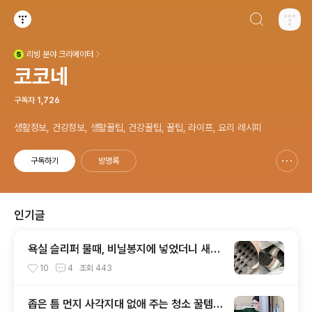
검색하기
티스토리
리빙
분야 크리에이터
(새창열림)
코코네
구독자
1,726
생활정보, 건강정보, 생활꿀팁, 건강꿀팁, 꿀팁, 라이프, 요리 레시피
구독하기
방명록
신고하기 레이어
열기
인기글
욕실 슬리퍼 물때, 비닐봉지에 넣었더니 새것
처럼 깨끗해졌어요!
10
4
조회
443
좁은 틈 먼지 사각지대 없애 주는 청소 꿀템이