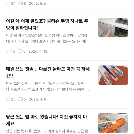
작성시간
24
8
2026. 5. 6.
어요. 방법도 번거롭지 않고 집에 있는 재료로 쉽게 할 수
일을 꽤 많이 줄여준답니다. 짧게는 몇 초만 투자해도 재료
있어서 부..
손질부터 간단한 정리까지 훨씬 수월해지는 방법들이 있어
요. 마늘 까는게 귀찮아서 미루게 되는 경우 많죠. 이럴때
이걸 왜 이제 알았죠? 물티슈 뚜껑 하나로 주
전자레인지에 잠깐만 돌려주면 껍질이 헐거워지면서 손으
방이 달라집니다!
로 툭툭 문질러도 쉽게 떨어져요. 억지로 까느라 손에 냄새
글 내용
배는 것도 줄어들고 손질 속도 자체가 훨씬 빨라져요. 레몬
이걸 왜 이제 알았죠? 물티슈 뚜껑 하나로 주방이 달라집니
을 바로 짜면 생각보다 즙이 잘 안나올 때가 있어요. 이럴때
다! 주방에서 요리하다 보면 자잘하게 나오는 쓰레기 때문
잠깐만 열을 가해주면 과육이 부드러워지면서 힘을 많이
에 은근히 번거로울 때 많지 않으세요? 손은 바쁜데 쓰레기
작성시간
15
5
2026. 4. 13.
주지 않아도 즙이 훨씬 잘 나와요. 남은 껍질은 그냥 버리지
통까지 왔다갔다 해야 하고 그 과정이 반복되면 생각보다
말고 ..
피로도가 쌓이더라고요. 그래서 오늘은 버리기 아까운 물
티슈 뚜껑을 활용해서 이 불편함을 간단하게 해결하는 방
매일 쓰는 칫솔… 다른건 몰라도 이건 꼭 하세
법을 소개해드릴게요. 다 사용한 물티슈 케이스에서 뚜껑
요!!
부분만 분리한 뒤 싱크대 문 안쪽이나 요리할 때 손이 자주
글 내용
가는 위치에 붙여주세요. 이때 포인트는 자연스럽게 손이
매일 쓰는 칫솔… 다른건 몰라도 이건 꼭 하세요!! 칫솔, 그
닿는 곳에 붙이는 위치선정이에요! 이제 작은 비닐 하나만
냥 물로만 헹궈서 쓰고 계신가요? 생각보다 많은 분들이 놓
준비해주세요. 물티슈 뚜껑에 걸어주기만 하면 끝이에요.
치고 있는 부분이 바로 칫솔 위생 관리예요. 특히 요즘처럼
작성시간
23
5
2026. 4. 8.
순식간에 간이 쓰레기통이 완성됐어요~ 굳이 새 비닐을 꺼
환절기 감기 바이러스가 도는 시기에는 손 씻기 만큼이나
낼 필요 없이 ..
칫솔 관리가 중요하답니다! 칫솔은 하루에도 여러번 사용
되고 사용 후에도 물기가 남아 있기 때문에 세균이 번식하
당근 씻는 법 따로 있습니다! 이것 놓치지 마
기 쉬운 환경일 수 밖에 없어요. 그래서 단순히 물로만 헹구
세요.
는 것만으로는 완전히 안심하기 어려운게 사실이에요. 햇
글 내용
빛에 말리거나 따로 소독을 하려니 번거롭고 시간도 애매
당근 씻는 법 따로 있습니다! 이것 놓치지 마세요. 당근 손