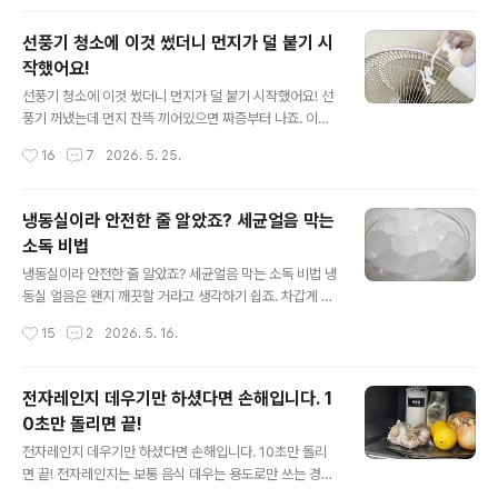
청소 아이템이 된다는 사실, 알고 계셨나요?! 겉으로 보기
에는 이미 다 쓴 치약처럼 보여도 실제로는 조금 달라요. 가
선풍기 청소에 이것 썼더니 먼지가 덜 붙기 시
위로 반을 갈라서 안쪽을 보면 남아 있는 치약이 꽤 많답니
작했어요!
다. 이 남은 치약을 활용해 청소용 세제를 만들면 너무 좋거
글 내용
든요~ 빈 페트병도 하나 준비해주세요. 잘라놓은 치약 튜
선풍기 청소에 이것 썼더니 먼지가 덜 붙기 시작했어요! 선
브를 돌돌 말아 빈 페트병 안으로 넣어주세요. 입구가 좁아
풍기 꺼냈는데 먼지 잔뜩 끼어있으면 짜증부터 나죠. 이맘
보여도 접어서 넣으면 어렵지 않게 들어가요. 그다음 미지
때면 선풍기 세척법을 궁금해하시는 분들이 많아요. 오늘
작성시간
16
7
2026. 5. 25.
근한 물을 적당량 채워주세요. 뚜껑은 닫은 후 충분히..
은 선풍기 처음 꺼냈을 때 한번 해두면 사용 내내 먼지 덜
붙게 도와주는 선풍기 청소 꿀팁을 준비했어요. 선풍기는
공기를 흡입해 바람을 내보내는 구조라 먼지가 정말 빠르
냉동실이라 안전한 줄 알았죠? 세균얼음 막는
게 쌓이는데요. 그냥 방치하면 먼지바람이 떠다닐 수 있어
소독 비법
서 사용 전에 제대로 관리해두는게 중요해요. 날개 커버만
글 내용
분리할 수 있으면 누구나 쉽게 할 수 있답니다~ 청소 전에
냉동실이라 안전한 줄 알았죠? 세균얼음 막는 소독 비법 냉
는 안전하게 전원 플러그부터 꼭 빼주세요! 본체 겉부분은
동실 얼음은 왠지 깨끗할 거라고 생각하기 쉽죠. 차갑게 얼
물티슈로만 닦아줘도 먼지가 금방 정리돼요. 손 많이 닿는
어 있으니까 세균 걱정도 덜할 것 같고요. 그래서인지 얼음
작성시간
15
2
2026. 5. 16.
버튼 부분이나 목 부분까지 같이 닦아주면 훨씬 깔끔해 보
틀 관리 안하고 쓰는 경우가 많더라고요. 자칫 방심하면 세
여요. ..
균덩어리가 된다는 얼음틀, 본격적으로 사용하기 전에 꼭
이렇게 해보세요. 얼음틀을 물로만 헹궈서 사용하면 냄새
전자레인지 데우기만 하셨다면 손해입니다. 1
도 살짝 배어 있고 물때처럼 찝찝한 부분이 있어요. 특히 물
0초만 돌리면 끝!
기가 남은 상태로 냉동실에 넣는 일이 많다보니 곰팡이나
글 내용
세균이 생기기 쉬운 환경에 노출이 되는데요. 영하라고 해
전자레인지 데우기만 하셨다면 손해입니다. 10초만 돌리
서 위생 문제가 완전히 사라지지 않아요. 그래서 저는 얼음
면 끝! 전자레인지는 보통 음식 데우는 용도로만 쓰는 경우
새로 얼리기 전에 한번씩 간단하게 소독해서 사용하고 있
가 많은데요. 막상 조금만 활용해보면 주방에서 손이 가는