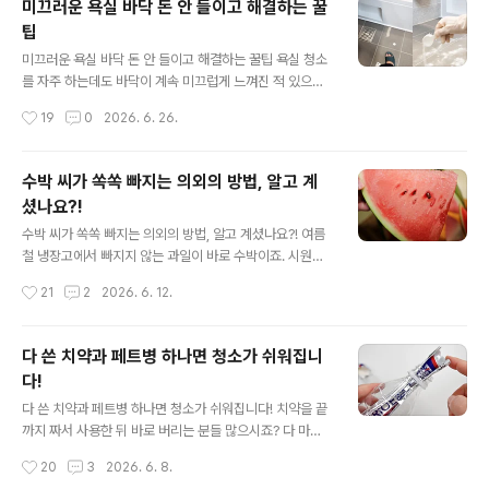
미끄러운 욕실 바닥 돈 안 들이고 해결하는 꿀
이미 배수관 내부에서 번식하고 있을 가능성이 있어요. 이
팁
럴때 개체수가 늘어나기 전에 출입구부터 막아주는 것이
글 내용
효과적이에요. 준비물은 의외로 간단하답니다. 바로 지퍼
미끄러운 욕실 바닥 돈 안 들이고 해결하는 꿀팁 욕실 청소
백 하나면 충분하다는 말씀 ㅎㅎㅎ 우선 물을 끓인 뒤 너무
를 자주 하는데도 바닥이 계속 미끄럽게 느껴진 적 있으신
뜨겁지 않을 정도로만 식혀주세요. 배수관 손상을 막기 위
가요? 많은 분들이 물기가 원인이라고 생각하지만 실제로
작성시간
19
0
2026. 6. 26.
해 팔팔 끓는 물보다는 살짝 식힌 물을 사용하는 것이 좋아
는 비누나 샴푸, 바디워시 등이 남긴 잔여물이 더 큰 이유인
요. 이 따..
경우가 많아요. 이런 찌꺼기들이 바닥 표면에 조금씩 쌓이
면서 눈에는 잘 보이지 않는 미끈한 막을 만들고 결국 미끄
수박 씨가 쏙쏙 빠지는 의외의 방법, 알고 계
러움까지 심해지게 돼요. 다행히도 특별한 세제를 준비할
셨나요?!
필요는 없어요. 집에서 쉽게 구할 수 있는 베이킹소다와 식
글 내용
초만 있으면 욕실 바닥 미끄러움을 훨씬 쉽게 해결할 수 있
수박 씨가 쏙쏙 빠지는 의외의 방법, 알고 계셨나요?! 여름
어요. 먼저 바닥 전체에 베이킹소다를 골고루 뿌려요. 그리
철 냉장고에서 빠지지 않는 과일이 바로 수박이죠. 시원하
고 그 위에 식초를 충분히 뿌려주세요. 잠시 지나면 두 재료
게 잘 익은 수박 한조각만 있어도 더위가 한결 덜 느껴지는
작성시간
21
2
2026. 6. 12.
가 반응하면서 거품이 생기는데 이 과정에서 바닥에 남아
데요. 그런데 막상 수박을 자르다 보면 모양이 제각각이 되
있던 ..
거나 씨가 여기저기 박혀 있어서 먹기 불편할 때가 있어요.
사실 수박은 자르는 방법만 조금 바꿔도 훨씬 먹기 편해질
다 쓴 치약과 페트병 하나면 청소가 쉬워집니
수 있어요. 먼저 수박을 자르기 전 간단한 과정 하나가 필요
다!
해요. 수박이 굴러가지 않도록 고정한 뒤 칼끝으로 겉면을
글 내용
따라 얕게 칼집을 내주세요. 수박 전체를 한바퀴 둘러가며
다 쓴 치약과 페트병 하나면 청소가 쉬워집니다! 치약을 끝
표시해주는 정도면 충분해요. 이렇게 해두면 수박 껍질이
까지 짜서 사용한 뒤 바로 버리는 분들 많으시죠? 다 마신
뜯기 듯 갈라지는 현상이 줄어들어 자른 단면이 훨씬 깔끔
생수병 역시 별생각 없이 분리수거함으로 향하는 경우가
작성시간
20
3
2026. 6. 8.
하게 나와요. 수박을 반으로 자른 뒤에는 써는 방향이..
대부분이고요. 이 두가지를 함께 활용하면 외외로 유용한