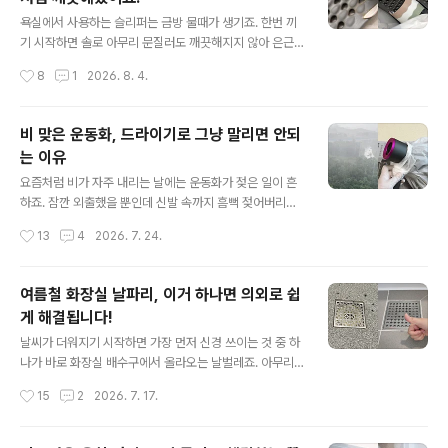
는 건 아니지만 군데군데 얼룩덜룩… 기름 튄 옷을 그대로
글 내용
세탁하면 기름 성분이 섬유 깊숙이 스며들어 얼룩이 더 선
욕실에서 사용하는 슬리퍼는 금방 물때가 생기죠. 한번 끼
명하게 남는 경우도 많아요. 이 문제를 해결하기 위해서는
기 시작하면 솔로 아무리 문질러도 깨끗해지지 않아 은근
전처리 과정이 필요한데요. 준비물이나 과정이 생각보다
스트레스더라고요. 특히 바닥의 홈이나 구멍 사이에 낀 물
작성시간
8
1
2026. 8. 4.
간단해요. 먼저 분무기를 준비해주세요. 제가 사용한 분무
때는 손이 잘 닿지 않아 청소하기도 번거로운데요. 오늘은
기는..
힘들게 박박 문지르지 않아도 욕실 슬리퍼 말끔하게 세척
가능한 비법을 준비했어요. 욕실 슬리퍼는 왜 물때가 잘 생
비 맞은 운동화, 드라이기로 그냥 말리면 안되
길까요? 욕실슬리퍼는 물이 잘 빠지도록 바닥에 구멍이 있
는 이유
거나 미끄럼 방지를 위해 홈이 깊게 파여 있는 제품이 많아
글 내용
요. 이런 구조 때문에 습기가 오래 머물고, 물때와 비누 찌
요즘처럼 비가 자주 내리는 날에는 운동화가 젖은 일이 흔
꺼기가 쉽게 쌓이게 되는데요. 겉은 금방 닦이더라도 홈 안
하죠. 잠깐 외출했을 뿐인데 신발 속까지 흠뻑 젖어버리면
쪽은 쉽게 깨끗해지지 않아 청소가 생각보다 쉽지 않아요.
하루 종일 찝찝한건 물론이고 제대로 말리지 않으면 냄새
작성시간
13
4
2026. 7. 24.
준비물은 단 두가지면 충분합니다! 욕실 슬리퍼를 세척할
까지 심해질 수 있어요. 오늘은 젖은 운동화를 냄새 걱정 없
때 가장 편..
이 빠르게 건조하는 방법을 알려드릴게요. 장마철에는 습
도가 높아 운동화가 쉽게 마르지 않아 곰팡이가 생기기 쉬
여름철 화장실 날파리, 이거 하나면 의외로 쉽
워요. 그래서 운동화가 비에 젖었다면 시간을 끌지 말고 최
게 해결됩니다!
대한 빨리 물기를 제거하는게 중요해요. 많은 분들이 겉면
글 내용
만 닦고 끝내는데 사실 문제는 신발 안쪽에 스며든 물기랍
날씨가 더워지기 시작하면 가장 먼저 신경 쓰이는 것 중 하
니다. 먼저 마른 수건으로 겉에 묻은 물을 충분히 닦아낸 뒤
나가 바로 화장실 배수구에서 올라오는 날벌레죠. 아무리
운동화 안을 신문지로 가득 채워주세요. 신문지는 안쪽에
청소를 해도 어느새 다시 태어나고 한두마리 보이기 시작
작성시간
15
2
2026. 7. 17.
남아 있는 수분을 흡수하는 역할을 해요. 빈 공간이 없도록
하면 금세 늘어나 스트레스 그 자체인데요. 이 문제를 의외
꾹..
로 간단하게 해결할 수 있더라고요^^ 화장실 배수구에 날
파리 출몰? ㅠㅠ 배수구 주변을 맴도는 날파리가 보인다면