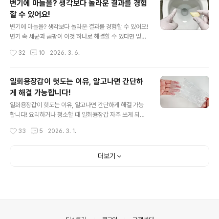
변기에 마늘을? 생각보다 놀라운 결과를 경험
마를 날이 없다보니 깨끗한 상태를 유지하는게 쉽지가 않
할 수 있어요!
아요. 그래서 한번씩 소독해주는 습관이 필요해요. 먼저 평
글 내용
소 사용하던 주방세제를 이용해 수세미를 충분히 문질러
변기에 마늘을? 생각보다 놀라운 결과를 경험할 수 있어요!
씻어주세요. 이때 수세미 안쪽에 남아 있을 수 있는 음식물
변기 속 세균과 곰팡이 이것 하나로 해결할 수 있다면 믿으
찌꺼기나 기름기를 최대한 제거하는 것이 중요해요. 세척
시겠어요? 마늘을 변기에 넣으라고 하면 대부분 의아해하
작성시간
32
10
2026. 3. 6.
이 끝났다면 흐르는 물로 여러번 헹궈주고 가볍게 짜서 물
시는데요. 이 방법을 알고 나면 생각보다 많은 분들이 바로
기를 빼주세요. ..
따라 하게 되실거예요! 화장실 청소 중에서도 특히 변기 청
소는 자꾸 미루게 돼요. 열심히 닦아도 얼마 지나지 않아 다
일회용장갑이 헛도는 이유, 알고나면 간단하
시 더러워지는 것 같고 눈에 보이는 얼룩 뿐 아니라 냄새나
게 해결 가능합니다!
세균까지 신경써야 하니 더 귀찮게 느껴지기 마련이죠. 그
글 내용
래도 안 할 수는 없으니 한번 청소하고 나면 깨끗한 상태가
일회용장갑이 헛도는 이유, 알고나면 간단하게 해결 가능
오래 유지되면 좋겠다는 생각이 들게 돼요. 사실 우리가 걱
합니다! 요리하거나 청소할 때 일회용장갑 자주 쓰게 되잖
정해야 할 건 눈에 보이는 얼룩보다 눈에 보이지 않는 세균
아요. 위생 때문에 끼긴 하는데 막상 써보면 은근히 불편한
작성시간
33
5
2026. 3. 1.
이에요. 조금 의외일 수 있지만 이런 세균 관리에 마늘..
순간이 많아요. 그중에서도 최고 불편함은 착용 중에도 자
꾸 벗겨지는 건데요. 생각보다 간단한 방법으로 해결할 수
있어요! 일회용장갑 한번이라도 써본 분들은 이 불편함에
더보기
공감하실 거예요. 손에 땀이 차도 장갑이 안에서 헛돌고 손
가락 끝이 자꾸 남아돌아서 세밀한 작업할 때 계속 신경 쓰
이더라고요. 일회용장갑이 쉽게 밀리는 이유는 소재 특성
때문이에요. 대부분 폴리에틸렌 재질이라 표면이 매끈하고
마찰력이 낮은 편이거든요. 그래서 손에 물기나 땀이 조금
만 있어도 장갑 안쪽이 미끄러워지면서 손과 장갑 사이에
의안내