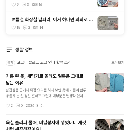
달라집니다!
9
3
조회
16
여름철 화장실 날파리, 이거 하나면 의외로 쉽
게 해결됩니다!
15
2
조회
14
생활 정보
분류 전체보기
주요 글 목록
코코네 블로그 코코 언니 합류 소식.
모두보기
공지
기름 튄 옷, 세탁기로 돌려도 얼룩은 그대로
남는 이유
글 내용
삼겹살을 굽거나 튀김 요리를 하다 보면 옷에 기름이 한두
방울 튀는 일 정말 흔하죠.그런데 대부분은 별생각 없이 다
른 빨랫감과 함께 세탁기에 넣고 돌리는 경우가 많아요. 하
작성시간
2
0
2026. 8. 6.
지만 기름 얼룩은 일반 오염과 달라서 세탁만으로는 잘 지
워지지 않는답니다. 이럴때는 세탁 전에 딱 10분만 투자하
면 얼룩 남김없이 깔끔하게 지울 수 있어요. 기름 얼룩이 묻
욕실 슬리퍼 물때, 비닐봉지에 넣었더니 새것
었어요. 이거 은근히 신경 쓰이는거 아시죠? 엄청 도드라지
처럼 깨끗해졌어요!