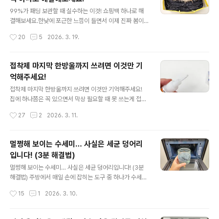
위까지 물이 번지는 경우가 많죠. 특히 종이나 영수증 위에
글 내용
올려두면 잉크 번지는 것도 순식간입니다. 그런데 이 불편
99%가 패딩 보관할 때 실수하는 이것! 쇼핑백 하나로 해
함을 해결 하는 방법이 생각보다 훨씬 더 간단하더라고요.
결해보세요.한낮에 포근한 느낌이 들면서 이제 진짜 봄이
컵에 함께 붙어있는 뚜껑 하나면 충분해요~! 보통은 뚜껑
왔구나 싶어요. 이번 주말에는 더 따뜻해질거라고 하더라
작성시간
20
5
2026. 3. 19.
을 닫은 상태에서 그대로 빨대를 꽂아 사용하는데요. 이 순
고요. 그래서 오늘은 한겨울 두꺼운 패딩 정리법을 준비했
서..
어요. 패딩 정리할 시즌이 되면 대충 접어서 옷장에 넣거나
그대로 길게 걸어두는 경우가 많죠. 심지어 부피를 줄이려
접착제 마지막 한방울까지 쓰려면 이것만 기
고 압축팩에 넣는 분들도 있는데요. 패딩은 보관 방법 하나
억해주세요!
로 상태가 완전히 달라질 수 있어요! 세탁이 끝난 패딩이라
글 내용
면 겉면을 한번 더 가볍게 닦아서 먼지나 이물질을 정리해
접착제 마지막 한방울까지 쓰려면 이것만 기억해주세요!
주세요. 이 과정만 거쳐도 보관 중 오염을 꽤 줄일 수 있어
집에 하나쯤은 꼭 있으면서 막상 필요할 때 못 쓰는게 접착
요. 가장 안정적인 보관 방법은 통풍이 되는 부직포커버를
제예요. 공구함이나 서랍에 여러개가 굴러다니기도 하는데
작성시간
27
2
2026. 3. 11.
활용하는 거예요. 세탁소 비닐은 공기가 막혀서 오히려 옷
요. 내용물은 아직 남아 있는데도 입구가 막혀서 나오지 않
상..
아 결국 새로 사게 되는 경우도 많아요. 접착제를 마지막 한
방울까지 쓰려면 이 보관 방법을 꼭 기억해주세요. 접착제
멀쩡해 보이는 수세미… 사실은 세균 덩어리
는 한번 사용할 때 양이 많지 않기 때문에 하나를 사면 꽤
입니다! (3분 해결법)
오랫동안 사용하는데요. 문제는 입구가 굳어버리는 순간
글 내용
사용이 불가능해진다는 거예요. 왜 이런일이 생길까요? 이
멀쩡해 보이는 수세미… 사실은 세균 덩어리입니다! (3분
유는 간단해요. 접착제가 공기와 접촉하면서 굳기 때문이
해결법) 주방에서 매일 손에 잡히는 도구 중 하나가 수세미
에요. 사용 후 입구에 남아 있던 접착제가 공기와 닿으면 점
죠. 설거지할 때마다 사용하는 만큼 위생 관리도 중요하답
작성시간
15
1
2026. 3. 10.
점 굳어버리고 결국 그 부분이 막히면서 내용물이 나오지
니다. 그래서 오늘은 집에서도 간단하게 할 수 있고 살림하
않게 되는 것이죠...
면서 자주 써먹는 수세미 관리 방법을 알려드릴게요^^ 수
세미가 겉보기에는 깨끗해 보여도 음식물 찌꺼기와 물기가