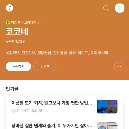
검색하기
티스토리
리빙
분야 크리에이터
(새창열림)
코코네
구독자
1,727
생활정보, 건강정보, 생활꿀팁, 건강꿀팁, 꿀팁, 라이프, 요리 레시피
구독하기
방명록
신고하기 레이어
열기
인기글
여름철 모기 퇴치, 알고보니 가장 편한 방법은
이거?!
9
2
조회
25
장마철 집안 냄새와 습기, 이 두가지만 잡아도