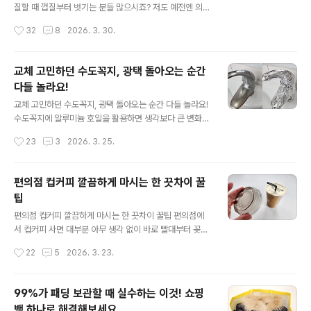
해서 그냥 넘기게 되는 경우가 많죠. 이럴때 간단하게 해볼
질할 때 껍질부터 벗기는 분들 많으시죠? 저도 예전엔 의심
수 있는 방법이 있어요. 바로 일회용 장갑을 활용하는 방법
없이 그렇게 했는데요. 당근 제대로 씻는 방법이 따로 있더
작성시간
32
8
2026. 3. 30.
이에요. 방법은 생각보다 아주 간단해요. 장갑의 손가락
라고요. 오늘 알려드리는 방법대로 당근을 세척하면 놓치
부..
는 영양 없이 더 건강하게 즐기실 수 있어요. 땅 속에서 자
라는 당근, 농약의 영향을 덜 받을까요? 농약 성분이 토양
교체 고민하던 수도꼭지, 광택 돌아오는 순간
속으로 스며들면서 당근이 자라는 과정에 함께 흡수될 가
다들 놀라요!
능성이 있어요. 특히 물에 작 녹는 성분일수록 더 영향을 받
글 내용
는다고 해요. 껍질을 벗기면 된다고 생각하실 수도 있어요.
교체 고민하던 수도꼭지, 광택 돌아오는 순간 다들 놀라요!
사실 당근은 껍질에 영양소가 꽤 많이 들어있어요. 대표적
수도꼭지에 알루미늄 호일을 활용하면 생각보다 큰 변화를
으로 베타카로틴 같은 성분이 풍부해서 가능하면 껍질째
볼 수 있어요. 표면이 하얗게 변해서 교체까지 고민하고 있
작성시간
23
3
2026. 3. 25.
먹는게 더 좋다고 해요. 그래서 중요한건 껍질을 벗기는게
었다면 이 방법부터 시도해보세요. 의외로 간단하게 해결
아니..
할 수 있거든요^^ 오래 사용한 수도꼭지를 보면 표면이 뿌
옇게 변하고 광택이 사라져 지저분해 보여요. 세제로 여러
편의점 컵커피 깔끔하게 마시는 한 끗차이 꿀
분 닦아도 쉽게 없어지지 않고 시간이 지날수록 눈에 거슬
팁
리는 경우가 많죠. 수건걸이나 샤워기도 예외는 아니더라
글 내용
고요. 하지만 교체만이 답은 아닐 수도 있어요. 알루미늄 호
편의점 컵커피 깔끔하게 마시는 한 끗차이 꿀팁 편의점에
일 먼저 써보고 교체하셔도 괜찮을 것 같아요. 이런 얼룩은
서 컵커피 사면 대부분 아무 생각 없이 바로 빨대부터 꽂게
흔히 백화현상이라고 하는데 물 속 미네랄 성분이 남아 굳
되죠. 그런데 아주 사소한 방법 하나만 바꾸면 훨씬 깔끔하
작성시간
22
5
2026. 3. 23.
거나 세제 찌꺼기가 쌓이면서 나타나는 현상이에요. 여기
게 마실 수 있다는거 알고 계셨나요? 평소엔 그냥 지나쳤던
에 공..
뚜껑이 의외로 꽤 쓸모있는 역할을 해준답니다! 냉장 진열
된 컵커피는 밖에 꺼내는 순간부터 표면에 물방울이 맺히
99%가 패딩 보관할 때 실수하는 이것! 쇼핑
기 시작해요. 조금만 지나도 컵 외부가 축축해지고 테이블
백 하나로 해결해보세요.