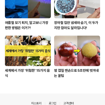
여름철 모기 퇴치, 알고보니 가장
장마철 집안 냄새와 습기, 이 두가
편한 방법은 이거?!
지만 잡아도 달라집니다!
세계에서 가장 '위험한' 15가지 음
밤 껍질 맨손으로 5초만에 벗겨내
식
는 꿀팁
의안내
티스토리
로그인
고객센터