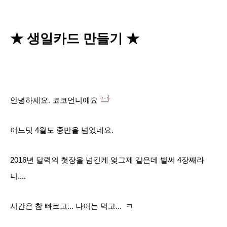
★
생일카드 만들기
★
안녕하세요. 코코언니에요
어느덧 4월도 중반을 넘었네요.
2016년 달력의 첫장을 넘긴게 엊그제 같은데 벌써 4장째라
니....
시간은 참 빠르고... 나이는 먹고... ㅋ