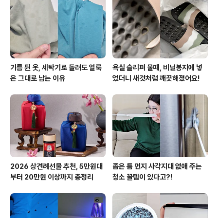
바퀴 산책하고 들어와 씻고 가뿐한 마음으로 손을 꼼지락
거렸어요 ㅋㅋ 하루의 마무리를 코코언니의 미술놀이와 함
께 어떠세요?! 오늘은 손가락을 이용한 미술활동..
기름 튄 옷, 세탁기로 돌려도 얼룩
욕실 슬리퍼 물때, 비닐봉지에 넣
은 그대로 남는 이유
었더니 새것처럼 깨끗해졌어요!
2026 상견례선물 추천, 5만원대
좁은 틈 먼지 사각지대 없애 주는
부터 20만원 이상까지 총정리
청소 꿀템이 있다고?!