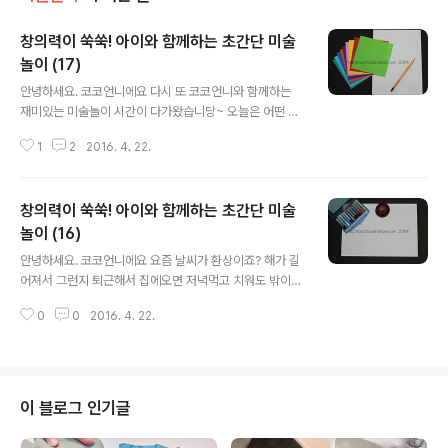
창의력이 쑥쑥! 아이와 함께하는 초간단 미술
놀이 (17)
글 내용
안녕하세요. 코코언니에요 다시 또 코코언니와 함께하는
재미있는 미술놀이 시간이 다가왔습니당~ 오늘은 어떤 미
술놀이를 해 볼까요? 일단 이럴때는 만들기상자를 마구마
1
2
2016. 4. 22.
구 뒤져봅니다 ㅋㅋㅋ 이것저것 재료들을 보면서 고민고민
하다가 알록달록 색종이뭉치들을 보고는 무릎을 탁! ㅋ 정
도는 아니고 그냥 아! 하고 떠올랐어요. 색종이를 이용한 미
창의력이 쑥쑥! 아이와 함께하는 초간단 미술
술놀이~ 알록달록 예쁜 색깔을 이용해서 앵무새를 표현해
볼거예요. 준비됐으면 렛츠꼬우! ▼오늘의 주인공은 바로
놀이 (16)
글 내용
이 색종이~ 색깔이 참 곱네요 ㅋㅋ 그리고 흰도화지와 그
안녕하세요. 코코언니에요 요즘 날씨가 환상이죠? 해가 길
리기도구가 필요해요. ▼먼저 앵무새를 그려주세요 ㅋㅋㅋ
어져서 그런지 퇴근해서 집에오면 저녁먹고 치워도 밖이
ㅋㅋ 이게 앵무새인지는 잘 모르겠지만.... 인터넷으로 찾아
환해요. 제가 퇴근시간이 남들보다 아주 쬐~끔 빠르거든요
보고 따라 그렸는데 앵무새라기보단 그냥 조류.... 어떻게
0
0
2016. 4. 22.
ㅎㅎ 그래도 겨울에는 퇴근할때도 어둑어둑할 때가 많은데
보면 살찐 봉황같기도하고 ㅋ 역시 저는 그림쪽은..
요즘엔 햇살이 어찌나 좋은지... 운동 싫어하는 게르은 저도
마냥 걷고 싶은 생각이 들 정도예요. 퇴근하자마자 저녁 후
다닥 먹고 우리 멍멍이들 데리고 산책을 나가요~ 한쪽 귀
에는 이어폰 꽂고 동네 한바퀴 돌면 그렇게 좋을수가 없더
이 블로그 인기글
라고요. 벚꽃은 거의 떨어졌지만 나무들마다 초록잎이 돋
아나서 오히려 더 싱그러운 느낌이 들어요 오늘도 동네한