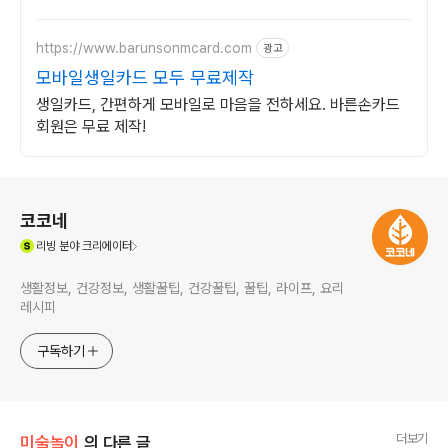
https://www.barunsonmcard.com
광고
모바일생일카드 모두 무료제작
생일카드, 간편하게 모바일로 마음을 전하세요. 바른손카드
회원은 무료 제작!
로그 정보
코코네
(새창열림)
리빙
분야 크리에이터
생활정보, 건강정보, 생활꿀팁, 건강꿀팁, 꿀팁, 라이프, 요리
레시피
구독하기
더보기
미술놀이
의 다른 글