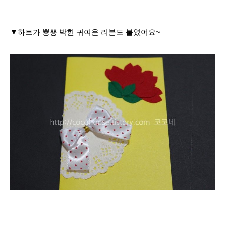
▼하트가 뿅뿅 박힌 귀여운 리본도 붙였어요~