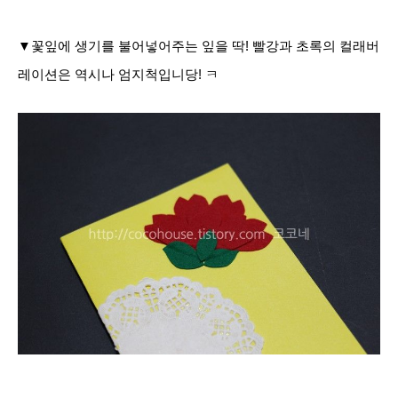
▼
꽃잎에 생기를 불어넣어주는 잎을 딱! 빨강과 초록의 컬래버
레이션은 역시나 엄지척입니당! ㅋ