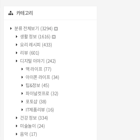
카테고리
분류 전체보기
(3294)
생활 정보
(1616)
요리 레시피
(433)
리뷰
(601)
디지털 이야기
(242)
맥 라이프
(77)
아이폰 라이프
(34)
팁&정보
(45)
파이널컷프로
(32)
포토샵
(38)
IT제품리뷰
(16)
건강 정보
(334)
미술놀이
(24)
음악
(17)