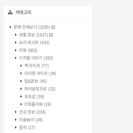
카테고리
분류 전체보기
(3295)
생활 정보
(1617)
요리 레시피
(433)
리뷰
(601)
디지털 이야기
(242)
맥 라이프
(77)
아이폰 라이프
(34)
팁&정보
(45)
파이널컷프로
(32)
포토샵
(38)
IT제품리뷰
(16)
건강 정보
(334)
미술놀이
(24)
음악
(17)