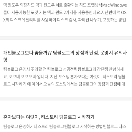
탈리안 레드 글로시) - 104키 아론 ZOOM KB-A106S - 106키 이번에 구입한
맥 윈도우 외장하드 맥과 윈도우 서로 호환되는 하드 포맷방식Mac Windows
마제스터치 컨버터블2 는 104키의 유무..
둘다 사용가능한 포맷 저는 맥과 윈도 2가지를 사용중인데요.지난번에 맥 OS
X의 디스크 유틸리티를 사용하여 디스크 검사, 파티션 나누기, 포맷하는 방법
에 대해 포스팅했었습니다.제 주변분들 중에서도 아직 잘 모르시는 분들이 계
셔서 다른 설명은 다 빼고 간단히 맥과 윈도 두 군데서 다 사용할 수 있는 외장
하드 포맷방식에 대해 적어보겠습니다. OS X 버전 - 엘 캐피탄(El Capitan) 1
0.11.3 맥과 윈도 둘 다 사용가능한 외장하드 포맷하기 여기서 말씀드리는 외
개인블로그보다 좋을까?? 팀블로그의 장점과 단점. 운영시 유의사
장하드란 USB 메모리를 포함하여, 외장 SSD, 외장 하드 다 포함입니다. 디스
항
크 유틸리티를 실행합니다. 저는 3가지 방법중 하나로 실행합니다.A. 스팟라
팀블로그 운영시 주의할 점 팀블로그 성공전략팀블로그의 장단점 안녕하세
이..
요. 코코네 코코 오빠 입니다. 지난 포스팅 혼자보다는 여럿이, 티스토리 팀블
로그 시작하기 에 이어서 오늘의 포스팅에서는 팀블로그의 장점과 단점에 대
해 적어볼까 합니다. 팀블로그의 장점과 단점 장점● 다양한 주제에 관한 포스
팅을 할 수 있습니다. 사람은 서로 다르고, 각자가 즐기고 관심있는 분야가 다
를 수밖에 없습니다. 블로그 포스팅을 할때는 일반 블로거들이든, 파워 블로거
들이든 자신이 잘알고 관심있어하는 분야에 대해 포스팅을 할 수 밖에 없는데
혼자보다는 여럿이, 티스토리 팀블로그 시작하기
요. 혼자서 운영하는 개인블로그의 경우 소유자 한명에 의해서 포스팅이 이루
팀블로그 운영하기티스토리 팀블로그팀블로그 시작하는 방법팀블로그 티스
어집니다. 당연히 한정된 주제의 포스팅이 나올수 밖에 없습니다. 반면에 다양