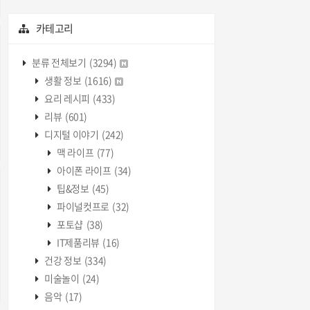
카테고리
분류 전체보기
(3294)
생활 정보
(1616)
요리 레시피
(433)
리뷰
(601)
디지털 이야기
(242)
맥 라이프
(77)
아이폰 라이프
(34)
팁&정보
(45)
파이널컷프로
(32)
포토샵
(38)
IT제품리뷰
(16)
건강 정보
(334)
미술놀이
(24)
음악
(17)