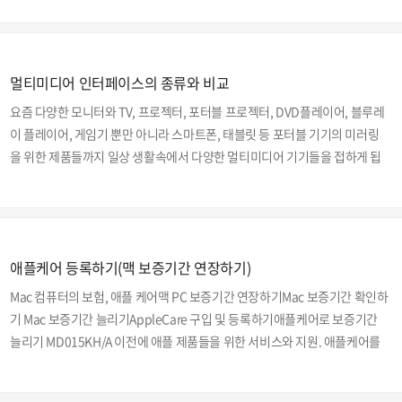
분들을 위해서 다시한번 적어보겠습니다. 제가 외장 모니터를 연결하려고 하
는 구형 맥북은 맥북 흰둥이 MA700입니다.Late 2006 모델인데, 자세한 사항
은 이전의 포스팅을 참고해주시기 바랍니다. 사진에서 보시다시피 구형 맥북
멀티미디어 인터페이스의 종류와 비교
화이트는 좌측에 연결 포트들이 몰려 있습니다. ▼ 왼쪽부터 1. 맥세이프 충전
2. 기가비트 이더넷 포트 3. 미니 DVI 포트4. FireWire 400 포트5,6. USB 2.0
요즘 다양한 모니터와 TV, 프로젝터, 포터블 프로젝터, DVD플레이어, 블루레
포트 ..
이 플레이어, 게임기 뿐만 아니라 스마트폰, 태블릿 등 포터블 기기의 미러링
을 위한 제품들까지 일상 생활속에서 다양한 멀티미디어 기기들을 접하게 됩
니다.이런 기기들에 사용되는 인터페이스 또한 다양한데요. 오늘은 자주 접하
지만 은근히 헷갈리고 혼동되는 멀티미디어 인터페이스에 대해 비교해보고
알아보는 포스팅을 해보려고 합니다. 멀티미디어 인터페이스의 종류 모니터,
TV와 같은 디스플레이 장치에 화면을 전송하는 인터페이스(interface: 연결
애플케어 등록하기(맥 보증기간 연장하기)
방식)는 다양한 규격이 있는만큼 사용자 입장에서는 많이 헷갈리기도 합니다.
1990년대 이전까지는 D-Sub나 컴포지트와 같은 아날로그 데이터 전송용 인
Mac 컴퓨터의 보험, 애플 케어맥 PC 보증기간 연장하기Mac 보증기간 확인하
터페이스가 주로 사용되었지만, 2000..
기 Mac 보증기간 늘리기AppleCare 구입 및 등록하기애플케어로 보증기간
늘리기 MD015KH/A 이전에 애플 제품들을 위한 서비스와 지원. 애플케어를
아시나요? 포스팅에서 애플케어에 대해 포스팅한적이 있습니다. 애플의 Mac
제품들을 써보신 분들은 공감하시겠지만, 맥 컴퓨터를 사용하면서 가장 무서