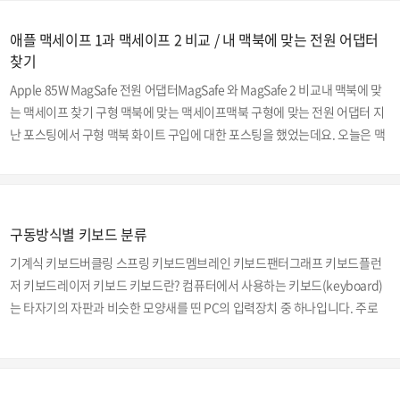
운(?) 상황이 바로 고장에 대한 AS를 받는 경우가 아닐까 생각합니다. 무상 보
증기간 1년이 지난후의 유상 AS시에는 무시무시한 돈이 청구됩니다. 저는 워
애플 맥세이프 1과 맥세이프 2 비교 / 내 맥북에 맞는 전원 어댑터
낙 물건들을 아껴사용하는 편이라 아이폰, 아이패드 등을 떨어뜨리거나 침수
찾기
로 파손시켜본적은 없지만 자체 내부의 고장으로 수리를 받은적은 많습니다.
Apple 85W MagSafe 전원 어댑터MagSafe 와 MagSafe 2 비교내 맥북에 맞
애플의 제품을 신뢰하는편이기는..
는 맥세이프 찾기 구형 맥북에 맞는 맥세이프맥북 구형에 맞는 전원 어댑터 지
난 포스팅에서 구형 맥북 화이트 구입에 대한 포스팅을 했었는데요. 오늘은 맥
북의 영원한 친구, 없어서는 안될 필수품인 맥세이프에 대해서 비교 포스팅을
해볼까 합니다.맥세이프(MagSafe)란 맥북을 쓰시는분들은 다들 아시겠지만
맥북의 충전기를 말합니다.노트북의 경우 당연히 충전기가 있듯이 맥북에서
의 충전기는 맥세이프라는 이름을 가지고 있습니다. 맥세이프(MagSafe)의
구동방식별 키보드 분류
종류 어느 제품이든 구형과 신형 제품이 존재하는것처럼 맥세이프도 포스팅
기계식 키보드버클링 스프링 키보드멤브레인 키보드팬터그래프 키보드플런
을 하는 시점인 현재 애플 스토어에서 구입할 수 있는 제품은 4개가 있습니다.
저 키보드레이저 키보드 키보드란? 컴퓨터에서 사용하는 키보드(keyboard)
구형인 맥세이프(Mag..
는 타자기의 자판과 비슷한 모양새를 띤 PC의 입력장치 중 하나입니다. 주로
숫자 및 문자를 입력할 때 많이 쓰이며, 각종 애플리케이션, 프로그램, 게임등
에서 유용한 단축키와 특수 명령 기능을 입력하게 됩니다. PC 입력 방식은 초
창기부터 현재까지 쭉 텍스트 위주로 이루어져 왔기 때문에, 키보드는 PC를
사용함에 있어서 가장 오래된 PC 입력장치 중 하나이자 가장 대중적인 입력장