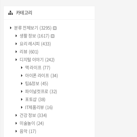
카테고리
분류 전체보기
(3295)
생활 정보
(1617)
요리 레시피
(433)
리뷰
(601)
디지털 이야기
(242)
맥 라이프
(77)
아이폰 라이프
(34)
팁&정보
(45)
파이널컷프로
(32)
포토샵
(38)
IT제품리뷰
(16)
건강 정보
(334)
미술놀이
(24)
음악
(17)