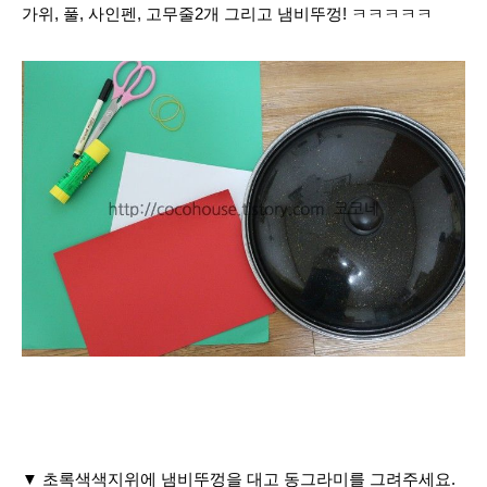
가위, 풀, 사인펜, 고무줄2개 그리고 냄비뚜껑! ㅋㅋㅋㅋㅋ
▼ 초록색색지위에 냄비뚜껑을 대고 동그라미를 그려주세요.