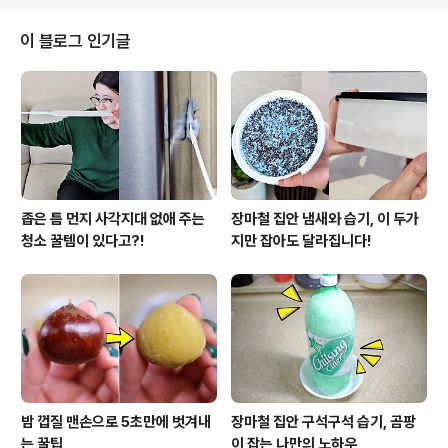
화가 생깁니다. 슬라이드 편집은 클립의 길이, 컨텐츠는 변
하지 않지만 타임라인 상에서 클립의 위치는 바뀌게됩니
이 블로그 인기글
다. 슬라이드 편집 트림 도구(Trim tool)를 선택합니다.
▼ 클립을 선택하면 전의 포스팅에서 다루었던 슬립 편집
아이콘이 나타납니다. ▼ Option 키를 누르고 있으면, 마
우스 커서가 슬라이드 아이콘으로 바뀝니다. ▼ 드래..
좁은 틈 먼지 사각지대 없애 주는
장마철 집안 냄새와 습기, 이 두가
청소 꿀템이 있다고?!
지만 잡아도 달라집니다!
밤 껍질 맨손으로 5초만에 벗겨내
장마철 집안 구석구석 습기, 곰팡
는 꿀팁
이 잡는 나만의 노하우