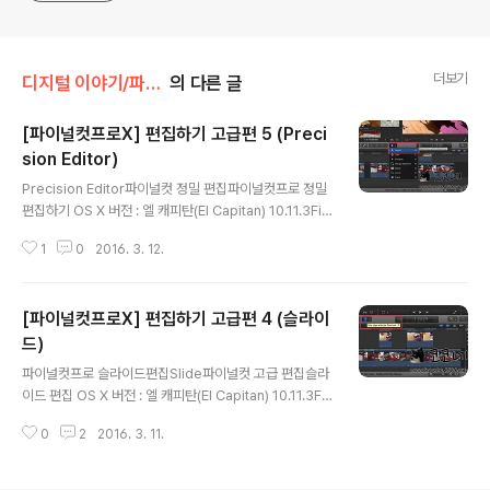
더보기
디지털 이야기/파이널컷프로
의 다른 글
[파이널컷프로X] 편집하기 고급편 5 (Preci
sion Editor)
글 내용
Precision Editor파이널컷 정밀 편집파이널컷프로 정밀
편집하기 OS X 버전 : 엘 캐피탄(El Capitan) 10.11.3Fin
al Cut Pro X 10.2.3 파이널컷 프로X에서는 새로운 트리
1
0
2016. 3. 12.
밍 도구인 Precision Editor 기능이 있습니다. 이 기능을
사용하면 앞뒤 클립의 확장된 뷰를 보여 주는 영역이 열리
게 되며, 숨겨진 핸들(Handle)을 볼수 있기 때문에 미리보
[파이널컷프로X] 편집하기 고급편 4 (슬라이
기처럼 대강의 결과를 미리 짐작할 수 있습니다. Precisio
n Editor 이 기능을 사용하려면 도구 선택창에서 [Selec
드)
글 내용
t] 도구를 선택합니다. ▼ 클립과 클립사이 편집 포인트를
파이널컷프로 슬라이드편집Slide파이널컷 고급 편집슬라
더블 클릭합니다. 또는 편집할 부분을 선택 후, 단축키 con
이드 편집 OS X 버전 : 엘 캐피탄(El Capitan) 10.11.3Fin
trol + E 를 누릅니다. ▼ Precision Editor 가 열..
al Cut Pro X 10.2.3 슬라이드 편집은 세 개의 클립 중 가
0
2
2016. 3. 11.
운데 위치하고 있는 클립을 왼쪽 또는 오른쪽으로 움직여
서 앞과 뒤의 클립에 변화를 주는 작업입니다. 시퀀스의 길
이는 변화가 없고 슬라이드 된 클립의 앞쪽과 뒷 클립에 변