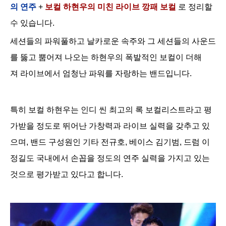
의 연주
+
보컬
하현우의 미친 라이브 깡패 보컬
로 정리할
수 있습니다.
세션들의 파워풀하고 날카로운 속주와 그 세션들의
사운드
를 뚫고 뿜어져
나오는 하현우의 폭발적인 보컬이 더해
져
라이브에서 엄청난 파워를 자랑하는 밴드입니다.
특히 보컬 하현우는
인디 씬 최고의 록 보컬리스트라고 평
가받을 정도로 뛰어난 가창력과 라이브 실력을 갖추고 있
으며,
밴드 구성원인 기타
전규호, 베이스
김기범, 드럼
이
정길도 국내에서 손꼽을 정도의
연주 실력을 가지고 있는
것으로 평가받고 있다고 합니다.