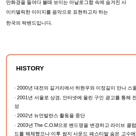
만화경을 들여다 볼때 보이는 아날로그함 속에 숨겨진 사
이키델릭한 이미지를 음악으로 표현하고자 하는
한국의 락밴드입니다.
HISTORY
·
2000년 대전의 길거리에서 하현우와 이정길이 만나 스
·
2001년 서울로 상경, 인터넷에 올린 구인 광고를 통해
성
·
2002년 뉴언발란스 활동을 중단
·
2003년 The C.O.M으로 밴드명을 변경하고 라이브 클
드를 해체했으나 이후 쌈지 사운드 페스티발 숨은 고수에