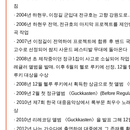
짐
·
2004년 하현우, 이정길 군입대 전규호는 고향 강원도로
·
2006년 하현우 전역, 전규호의 마지막 프로젝트를 제
곡 작업
·
2007년 이정길이 전역하여 프로젝트에 합류 후 밴드 
고수로 선정되어 쌈지 사운드 페스티발 무대에 돌아온다
·
2008년 초 제작중이던 정규1집이 사고로 소실되어 작
레귤러 앨범을 발매. 이후 6월의 헬로 루키에 선정, 12월
루키 대상을 수상
·
2008년 12월 헬루 루키에서 획득한 상금으로 첫 앨범 《Gu
·
2009년 2월 첫 정규앨범 《Guckkasten》(Before Regul
·
2010년 제7회 한국 대중음악상에서 록부문 최우수 노
상
·
2010년 리레코딩 앨범 《Guckkasten》을 발표 그해 12
·
2012년 나는 가수다에 출연하여 대중에게 그 존재를 