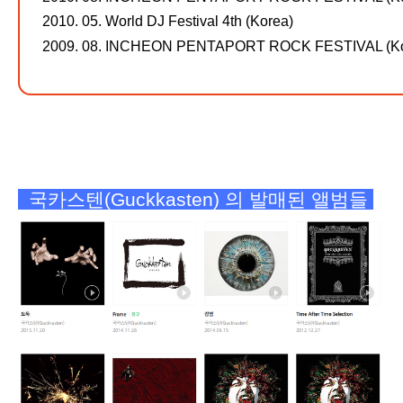
2010. 05. World DJ Festival 4th (Korea)
2009. 08. INCHEON PENTAPORT ROCK FESTIVAL (Ko
국카스텐(Guckkasten) 의 발매된 앨범들