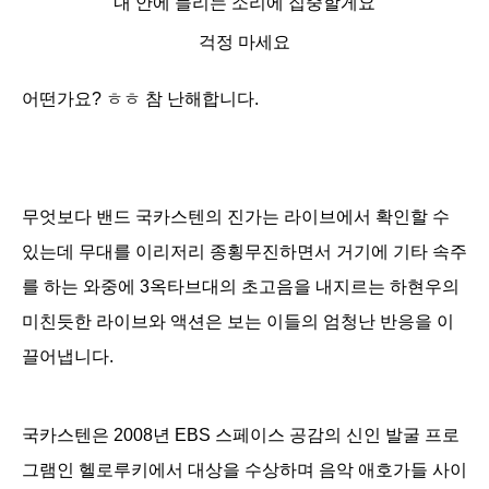
내 안에 들리는 소리에 집중할게요
걱정 마세요
어떤가요? ㅎㅎ 참 난해합니다.
무엇보다 밴드
국카스텐의 진가는 라이브에서 확인할 수
있는데 무대를 이리저리
종횡무진하면서 거기에 기타 속주
를
하는 와중에 3옥타브대의 초고음을 내지르
는
하현우의
미친듯한
라이브와 액션은
보는 이들의
엄청난 반응을 이
끌어냅니다
.
국카스텐은 2008년 EBS 스페이스 공감의 신인 발굴 프로
그램인 헬로루키에서 대상을 수상하며 음악 애호가들 사이