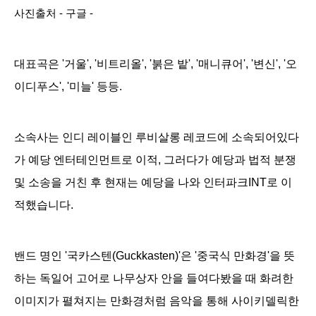
사진출처 - 구글 -
대표곡은 '거울', '비트리올', '붉은 밭', '매니큐어', '변신', '오
이디푸스', '미늘' 등등.
소속사는 인디 레이블인 루비살롱 레코드에 소속되어있다
가 예당 엔터테인먼트
로 이적, 그러다가 예당과 법적 분쟁
및 소송을 거친 후 현재는 예당을 나와 인터파크INT로 이
적했습니다.
밴드 명인 '국카스텐(Guckkasten)'은 '중국식 만화경'을 뜻
하는 독일어 고어
로 나무상자 안을 들여다봤을 때 화려한
이미지가 펼쳐지는 만화경처럼 음악을 통해 사이키델릭한