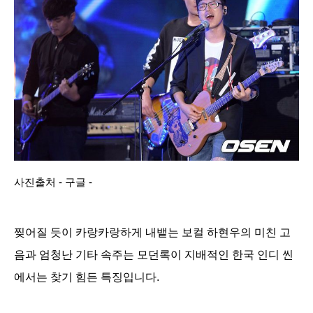
사진출처 - 구글 -
찢어질 듯이
카랑카랑
하게 내뱉는 보컬 하현우의 미친 고
음과 엄청난
기타 속주는 모던록이 지배적인 한국 인디 씬
에서는 찾기 힘든 특징입니다.