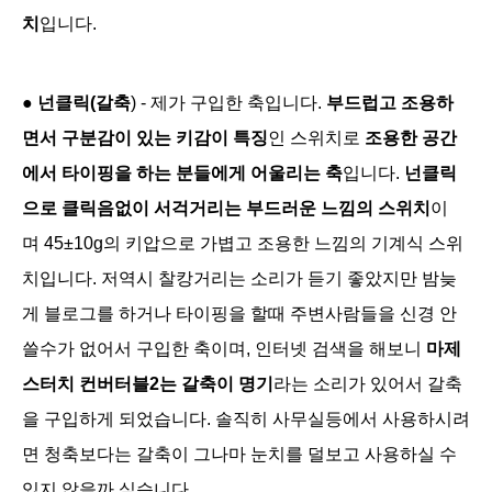
치
입니다.
●
넌클릭(갈축
) - 제가 구입한 축입니다.
부드럽고 조용하
면서 구분감이 있는 키감이 특징
인 스위치로
조용한 공간
에서 타이핑을 하는 분들에게 어울리는 축
입니다.
넌클릭
으로 클릭음없이 서걱거리는 부드러운 느낌의 스위치
이
며 45±10g의 키압으로
가볍고 조용한 느낌의 기계식 스위
치
입니다. 저역시 찰캉거리는 소리가 듣기 좋았지만 밤늦
게 블로그를 하거나 타이핑을 할때 주변사람들을 신경 안
쓸수가 없어서 구입한 축이며, 인터넷 검색을 해보니
마제
스터치 컨버터블2는 갈축이 명기
라는 소리가 있어서 갈축
을 구입하게 되었습니다. 솔직히 사무실등에서 사용하시려
면 청축보다는 갈축이 그나마
눈치를 덜보고 사용하실 수
있지 않을까 싶
습니다.