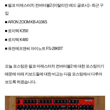
■ 필코 마제스터치 컨버터블2 (이탈리안 레드 글로시) - 최근 구
입
■
ARON ZOOM KB-A106S
■
로지텍 K350
■
로지텍 K480
■
퓨전에프앤씨 아이노트 FS-28KBT
오늘 포스팅은 필코 마제스터치 컨버터블2 에 대한 포스팅이기
때문에 아래 키보드들에 대한 비교는 다음 포스팅에서 다루어
보도록 하겠습니다.