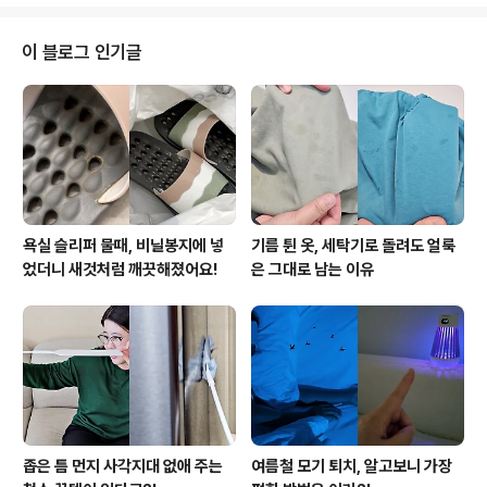
한 모습에! 마냥 걸었으면 하는 생각도 있었지만.... 뿌연 하
늘과 탁한 공기때문에 아쉬움을 뒤로하고 차안에서 보는걸
로 만족했어요. 그래도 활짝 핀 꽃길에 잠시나마 기분전환
이 블로그 인기글
한 듯 해요^^ 그런 의미에서 오늘은 예쁜 꽃을 접어볼까해
요. 이름도 예쁜 튤립~ 예전에는 튤립축제보러 에버랜드도
많이 갔었는데.... 까마득하네요 ㅎㅎㅎ 향기는 없지만 나름
예쁘장한 튤립접기 시작할게요~ ▼오늘은 주황색이 땡기
네요 ㅋㅋㅋ 색종이 한장 ..
욕실 슬리퍼 물때, 비닐봉지에 넣
기름 튄 옷, 세탁기로 돌려도 얼룩
었더니 새것처럼 깨끗해졌어요!
은 그대로 남는 이유
좁은 틈 먼지 사각지대 없애 주는
여름철 모기 퇴치, 알고보니 가장