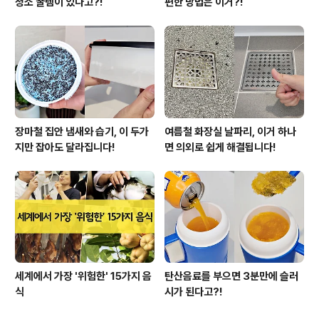
청소 꿀템이 있다고?!
편한 방법은 이거?!
장마철 집안 냄새와 습기, 이 두가
여름철 화장실 날파리, 이거 하나
지만 잡아도 달라집니다!
면 의외로 쉽게 해결됩니다!
세계에서 가장 '위험한' 15가지 음
탄산음료를 부으면 3분만에 슬러
식
시가 된다고?!