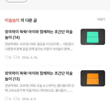
더보기
미술놀이
의 다른 글
창의력이 쑥쑥! 아이와 함께하는 초간단 미술
놀이 (14)
글 내용
안녕하세요. 코코언니에요 일요일 이시간이면.... 어김없이
나른함과 함께 끝을 향해 달리는 주말의 아쉬움이 함께 온
다죠. 저는 오늘 아침7시에 아주 잠깐 일어났다가 다시 잠
0
0
2016. 4. 10.
들어서는 눈떠보니 11시........ 남편이랑 둘이 일요일 브런
치를 먹다 남은 치킨으로 해결했어요 ㅋㅋㅋㅋ 주말에 남
편을 위해 맛있는 한끼를 차려주는 그런 마누라는 아니에
창의력이 쑥쑥! 아이와 함께하는 초간단 미술
요 제가...... 그래도 다 식은 치킨을 한번 더 바삭하게 튀겨
주는 센스정도는 발휘했지만. 다행히 남편이 입맛이 막 까
놀이 (13)
글 내용
다롭고 까칠하지 않아요. 그냥 주는대로 잘 먹어서 그건 참
안녕하세요. 코코언니에요 오늘 뉴스에서는 봄나들이로 인
좋네요^^ 암튼 온 국민이 사랑하는 치킨으로 아점을 해결
해 고속도로가 꽉 막힐거라고 하더라고요. 봄나들이..... 말
하고 태양의후예 재방송을 보며 ㅋㅋ (남편이 자꾸 본 거 또
만 들어도 설레지만... 미세먼지 때문인지 밖에 잠깐만 나가
본다고 구박해요 ㅠㅠ 그래도 굳건하게 본걸 또 보고 또 보
0
0
2016. 4. 9.
도 기침이 계속 나와요 ㅠㅠ (모지란건지... 참 유난이에요
는 중이랍니다.)..
ㅋㅋ) 오전에 볼일있어서 안양에 다녀왔는데 벚꽃이 만발