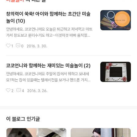
창의력이 쑥쑥! 아이와 함께하는 초간단 미술
놀이 (10)
글 내용
안녕하세요. 코코언니에요 오늘은 퇴근하고 저녁먹고 마트
가서 장도보고 분리수거도 하고~이것저것 바삐 움직였어
요.왜냐하면...... 태후일이기 때문에 ㅋㅋㅋㅋㅋㅋㅋㅋㅋㅋ
1
0
2016. 3. 30.
특히 오늘은 뉴스9에 송중기님이 출연한다고 하잖아요.뉴
스를 본방사수하게 될줄이야.... ㅋ뉴스하는 시간까지 기다
리면서 만들기 하나 해봤어요^^뭐 제가 늘 말하는대로 어
코코언니와 함께하는 재미있는 미술놀이 (2)
렵지 않고 간단하게 만들수 있는 초간단 미술놀이!그럼 손
글 내용
좀 풀어볼께요 ㅋㅋ ▼ 오늘도 역시나 준비물에 떡하니 자
안녕하세요. 코코언니에요 주말에 집에서 뭐하고 보내세
리잡고 있는 종이접시란....저 집착돋는 그런 여자 아닌데...
요?저는 집에 있을때는 텔레비전을 보거나 핸드폰 가지고
눈 앞에 보이니까 자꾸 이걸 쓰게되네요 ㅎㅎ색지는 그냥
놀거든요.그런것도 다 안땡기는날에는 만들기해요 ㅋㅋ그
자투리 있는 것들 사용하려고요. 이게 바로 코코언니 스타
2
4
2016. 3. 26.
냥 뭐 하나 집중해서 만들고나면 한시간은 훌쩍 지나거든
일~ ▼ 종이접시를 반으로 접어주세요. ▼ 자투리색지 중
요.음악 틀어놓고 만들기하는거 재미있어요.요상한 취미라
한가지 색을 골라 반으로 접어주세요...
고 생각하실수도 있겠지만...손으로 꼼지락거리며 무언가
만드는게 생각보다 재미진 일이거든요^^지난번에 장미꽃
접기 했던거 기억나세요?그때 접어놓은 장미꽃보면서 어
이 블로그 인기글
떻게 활용할까... 생각하다가 액자를 만들었어요.한번 보실
래요??? ㅎㅎㅎ ▼ 저는 우드락 자투리가 있어서 이걸로
만들거예요. 우드락이 없으신 분들은 하드보드지나 아님