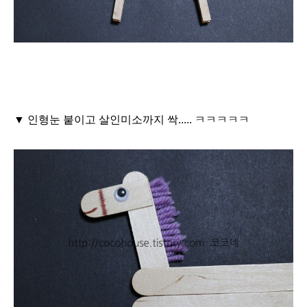
▼ 인형눈 붙이고 살인미소까지 싹..... ㅋㅋㅋㅋㅋ