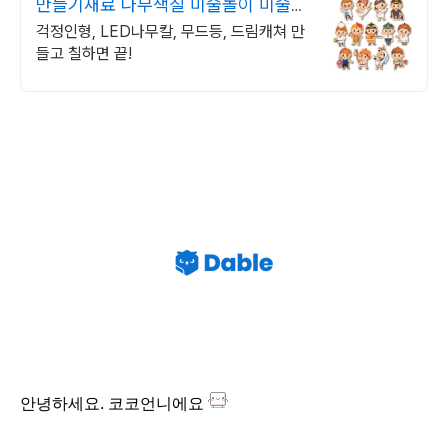
만들기재료 나무색칠 미술놀이 미술수
업,돌봄교실 필수아이템
걱정인형, LED나무칼, 무드등, 드림캐쳐 만
들고 칠하면 끝!
안녕하세요. 코코언니에요