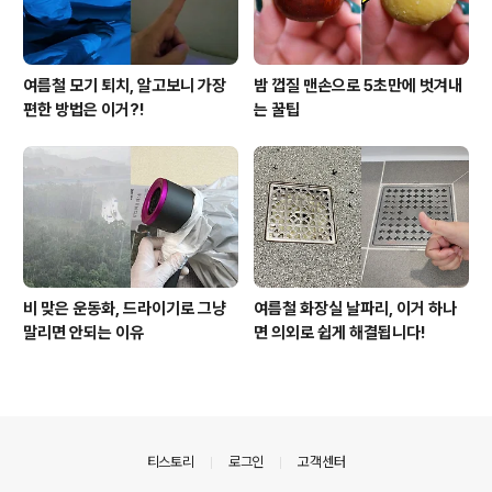
여름철 모기 퇴치, 알고보니 가장
밤 껍질 맨손으로 5초만에 벗겨내
편한 방법은 이거?!
는 꿀팁
비 맞은 운동화, 드라이기로 그냥
여름철 화장실 날파리, 이거 하나
말리면 안되는 이유
면 의외로 쉽게 해결됩니다!
의안내
티스토리
로그인
고객센터