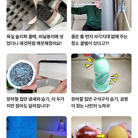
택배상자같은 두께감이 있는 종이도 상관없어요.우드락이
좋은건 자르는게 힘이 덜 든다는거죠! ▼ 원하는 액자 사이
즈에 맞..
욕실 슬리퍼 물때, 비닐봉지에 넣
좁은 틈 먼지 사각지대 없애 주는
었더니 새것처럼 깨끗해졌어요!
청소 꿀템이 있다고?!
장마철 집안 냄새와 습기, 이 두가
장마철 집안 구석구석 습기, 곰팡
지만 잡아도 달라집니다!
이 잡는 나만의 노하우