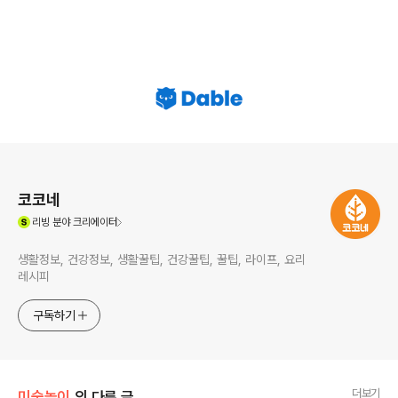
로그 정보
코코네
(새창열림)
리빙
분야 크리에이터
생활정보, 건강정보, 생활꿀팁, 건강꿀팁, 꿀팁, 라이프, 요리
레시피
구독하기
더보기
미술놀이
의 다른 글