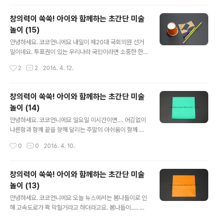
보면 살찐 봉황같기도하고 ㅋ 역시 저는 그림쪽은..
요즘엔 햇살이 어찌나 좋은지... 운동 싫어하는 게르은 저도
마냥 걷고 싶은 생각이 들 정도예요. 퇴근하자마자 저녁 후
창의력이 쑥쑥! 아이와 함께하는 초간단 미술
다닥 먹고 우리 멍멍이들 데리고 산책을 나가요~ 한쪽 귀
놀이 (15)
에는 이어폰 꽂고 동네 한바퀴 돌면 그렇게 좋을수가 없더
글 내용
라고요. 벚꽃은 거의 떨어졌지만 나무들마다 초록잎이 돋
안녕하세요. 코코언니에요 내일이 제20대 국회의원 선거
아나서 오히려 더 싱그러운 느낌이 들어요 오늘도 동네한
일이네요. 투표권이 있는 우리나라 국민이라면 소중한 한
바퀴 산책하고 들어와 씻고 가뿐한 마음으로 손을 꼼지락
표 꼭! 행사하시길 바랄게요. 투표하는거 오래걸리지 않잖
작성시간
2
2
2016. 4. 12.
거렸어요 ㅋㅋ 하루의 마무리를 코코언니의 미술놀이와 함
아요. 투표하시고 즐거운 나들이가도 충분할 것 같아요~
께 어떠세요?! 오늘은 손가락을 이용한 미술활동..
저도 내일 가족들과 함께 이른 아침 투표하러 갈거예요^^
국민의 권리도 행사하고 일주일의 딱! 중간에 하루 쉬기도
창의력이 쑥쑥! 아이와 함께하는 초간단 미술
하고 ㅋㅋㅋ 쉬는거 격하게 반기는 티 났나요?! ㅋ 일상에
놀이 (14)
스트레스가 쌓일때쯤 하루 쉬어주면 그렇게 좋더라고요 그
글 내용
런 의미에서 오늘도 코코언니의 만들기는 쭈욱 계속됩니다
안녕하세요. 코코언니에요 일요일 이시간이면.... 어김없이
~ 오늘은 무얼 만들어볼까..... 생각하다가 종이접시 아니고
나른함과 함께 끝을 향해 달리는 주말의 아쉬움이 함께 온
요 ㅋㅋㅋㅋㅋㅋㅋㅋㅋㅋㅋㅋ 종이컵으로 만들기를 해볼
다죠. 저는 오늘 아침7시에 아주 잠깐 일어났다가 다시 잠
작성시간
0
0
2016. 4. 10.
까해요. 지난번 종이컵으로 펭귄과 용 만들었던거 기억나
들어서는 눈떠보니 11시........ 남편이랑 둘이 일요일 브런
시나요? 종이컵 동물시리즈로 오늘은 동물의 왕 ..
치를 먹다 남은 치킨으로 해결했어요 ㅋㅋㅋㅋ 주말에 남
편을 위해 맛있는 한끼를 차려주는 그런 마누라는 아니에
창의력이 쑥쑥! 아이와 함께하는 초간단 미술
요 제가...... 그래도 다 식은 치킨을 한번 더 바삭하게 튀겨
놀이 (13)
주는 센스정도는 발휘했지만. 다행히 남편이 입맛이 막 까
글 내용
다롭고 까칠하지 않아요. 그냥 주는대로 잘 먹어서 그건 참
안녕하세요. 코코언니에요 오늘 뉴스에서는 봄나들이로 인
좋네요^^ 암튼 온 국민이 사랑하는 치킨으로 아점을 해결
해 고속도로가 꽉 막힐거라고 하더라고요. 봄나들이..... 말
하고 태양의후예 재방송을 보며 ㅋㅋ (남편이 자꾸 본 거 또
만 들어도 설레지만... 미세먼지 때문인지 밖에 잠깐만 나가