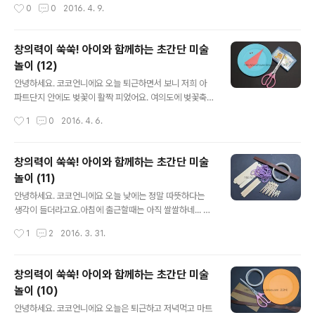
작성시간
0
0
2016. 4. 9.
본다고 구박해요 ㅠㅠ 그래도 굳건하게 본걸 또 보고 또 보
도 기침이 계속 나와요 ㅠㅠ (모지란건지... 참 유난이에요
는 중이랍니다.)..
ㅋㅋ) 오전에 볼일있어서 안양에 다녀왔는데 벚꽃이 만발
한 모습에! 마냥 걸었으면 하는 생각도 있었지만.... 뿌연 하
창의력이 쑥쑥! 아이와 함께하는 초간단 미술
늘과 탁한 공기때문에 아쉬움을 뒤로하고 차안에서 보는걸
놀이 (12)
로 만족했어요. 그래도 활짝 핀 꽃길에 잠시나마 기분전환
글 내용
한 듯 해요^^ 그런 의미에서 오늘은 예쁜 꽃을 접어볼까해
안녕하세요. 코코언니에요 오늘 퇴근하면서 보니 저희 아
요. 이름도 예쁜 튤립~ 예전에는 튤립축제보러 에버랜드도
파트단지 안에도 벚꽃이 활짝 피었어요. 여의도에 벚꽃축
많이 갔었는데.... 까마득하네요 ㅎㅎㅎ 향기는 없지만 나름
제를 한다는데... 예전에 남편이랑 연애할 때 여의도 벚꽃축
작성시간
1
0
2016. 4. 6.
예쁘장한 튤립접기 시작할게요~ ▼오늘은 주황색이 땡기
제 갔다가 전철역에서 공중에 떠다니는 경험을 한 이후 절
네요 ㅋㅋㅋ 색종이 한장 ..
대 가지 않았거든요 ㅋ 근데 오늘 벚꽃을 보니 또 한번 가고
싶다는 생각이 아주 잠시 들었어요... 물론 가면 사람에 치
창의력이 쑥쑥! 아이와 함께하는 초간단 미술
여 벚꽃보다 모르는 사람 뒷통수만 보고오겠죠^^; 그냥 포
놀이 (11)
근해진 날씨에 외출을 갈망하는 기운이 살짝쿵 올라온 것
글 내용
같아요. 오늘밤에 비가 내린다는데... 비오면 예쁜 꽃 다 떨
안녕하세요. 코코언니에요 오늘 낮에는 정말 따뜻하다는
어지고 바닥에 지저분하게 흔적만 남으면... 괜히 꽃구경 가
생각이 들더라고요.아침에 출근할때는 아직 쌀쌀하네... 라
지도 않을거면서 아쉬운 마음에 벚꽃사진 몇장 찍었네요
고 생각했었는데정말 봄은 봄인가봐요.길거리에 지나다니
작성시간
1
2
2016. 3. 31.
ㅎㅎㅎ 꽃도 봤겠다 마음도 싱숭생숭하겠다 조금있으면 태
는 사람들의 옷차림도 많이 얇아졌어요. 한낮에는 겉옷을
양의후예도 보겠다 ㅋㅋ 오랜만에 ..
입지 않아도 될 정도로 따뜻한 것 같아요.제가 가장 좋아하
는 '봄' 이 왔네요.춥다 춥다 한게 엊그제 같은데...봄이 왔다
창의력이 쑥쑥! 아이와 함께하는 초간단 미술
싶으면 여름이 올테니...이 봄이 다 지나기전에 맘껏 누리고
놀이 (10)
싶어요~~~ ♪오늘은 어제에 이어 귀여운 말을 만들어볼거
글 내용
예요.어제와 다른 느낌적인 느낌으로 ㅎㅎ그럼 다같이 만
안녕하세요. 코코언니에요 오늘은 퇴근하고 저녁먹고 마트