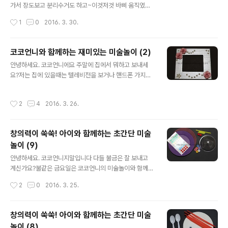
들어볼까요?! ▼ 오늘의 핵심은 바로 저 나무막대에요!!! 아
가서 장도보고 분리수거도 하고~이것저것 바삐 움직였어
이스크림 먹으면 마지막에 우리 손에 남는 거죠 ㅋㅋ 전 문
요.왜냐하면...... 태후일이기 때문에 ㅋㅋㅋㅋㅋㅋㅋㅋㅋㅋ
작성시간
1
0
2016. 3. 30.
구점에서 구입했어요. 큰사이즈와 작은사이즈로~ 나무집
특히 오늘은 뉴스9에 송중기님이 출연한다고 하잖아요.뉴
게는 다른걸로 대체 가능해요. ..
스를 본방사수하게 될줄이야.... ㅋ뉴스하는 시간까지 기다
리면서 만들기 하나 해봤어요^^뭐 제가 늘 말하는대로 어
코코언니와 함께하는 재미있는 미술놀이 (2)
렵지 않고 간단하게 만들수 있는 초간단 미술놀이!그럼 손
글 내용
안녕하세요. 코코언니에요 주말에 집에서 뭐하고 보내세
좀 풀어볼께요 ㅋㅋ ▼ 오늘도 역시나 준비물에 떡하니 자
요?저는 집에 있을때는 텔레비전을 보거나 핸드폰 가지고
리잡고 있는 종이접시란....저 집착돋는 그런 여자 아닌데...
놀거든요.그런것도 다 안땡기는날에는 만들기해요 ㅋㅋ그
눈 앞에 보이니까 자꾸 이걸 쓰게되네요 ㅎㅎ색지는 그냥
냥 뭐 하나 집중해서 만들고나면 한시간은 훌쩍 지나거든
자투리 있는 것들 사용하려고요. 이게 바로 코코언니 스타
작성시간
2
4
2016. 3. 26.
요.음악 틀어놓고 만들기하는거 재미있어요.요상한 취미라
일~ ▼ 종이접시를 반으로 접어주세요. ▼ 자투리색지 중
고 생각하실수도 있겠지만...손으로 꼼지락거리며 무언가
한가지 색을 골라 반으로 접어주세요...
만드는게 생각보다 재미진 일이거든요^^지난번에 장미꽃
창의력이 쑥쑥! 아이와 함께하는 초간단 미술
접기 했던거 기억나세요?그때 접어놓은 장미꽃보면서 어
놀이 (9)
떻게 활용할까... 생각하다가 액자를 만들었어요.한번 보실
글 내용
래요??? ㅎㅎㅎ ▼ 저는 우드락 자투리가 있어서 이걸로
안녕하세요. 코코언니지말입니다 다들 불금은 잘 보내고
만들거예요. 우드락이 없으신 분들은 하드보드지나 아님
계신가요?불같은 금요일은 코코언니의 미술놀이와 함께~
택배상자같은 두께감이 있는 종이도 상관없어요.우드락이
오늘도 어김없이 퇴근하고 만들기 상자 뒤적뒤적거려일을
작성시간
2
0
2016. 3. 25.
좋은건 자르는게 힘이 덜 든다는거죠! ▼ 원하는 액자 사이
벌였어요.... ㅋ종이접시를 잔뜩 사놔서 그런지 자꾸 눈에
즈에 맞..
밟혀서...빨리 다 써버리던지 해야지 매일 종이접시만 가지
고 꼼지락거리네요^^;흔한 종이접시로 무얼만들까요?묻지
창의력이 쑥쑥! 아이와 함께하는 초간단 미술
도 따지지도 않고 바로 그냥 시작해봅니다! ㅋ ▼ 종이접시
놀이 (8)