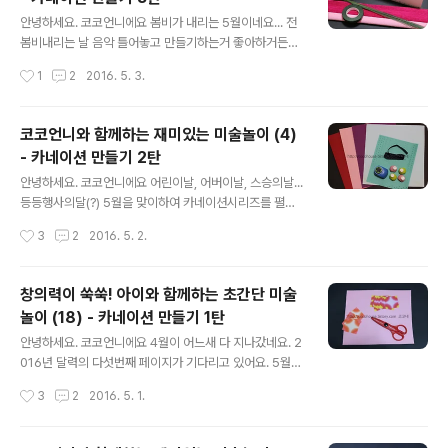
카네이션 꽃다발카드였고 두번째는 꽃모양 펀치를 이용해
글 내용
서 만든 액자느낌의 카드였죠. 세번째는 주름지를 이용해
안녕하세요. 코코언니에요 봄비가 내리는 5월이네요... 전
서 카네이션을 만들고 꽃바구니까지 만들었죠. 오늘은 그
봄비내리는 날 음악 틀어놓고 만들기하는거 좋아하거든요.
네번째 시간이네요. 오늘까지 마스터하면 카네이션에 대해
시간도 잘가고 온전히 무언가에 집중할 수 있어요. 무언가
작성시간
1
2
2016. 5. 3.
선 그래도 나름 다양한 방법으로 만들어보는 것 같아요. 카
에 집중한다는건 잡생각도 사라지고 오히려 머리를 비울
네이션 시리즈의 대미를 장식할 마지막은 뭘까요..
수 있는 것 같아요. 그래서 전 오늘도 분위기있는 발라드음
악과 함께 만들기를 했어요. 카네이션 만들기 세번째 시리
코코언니와 함께하는 재미있는 미술놀이 (4)
즈~ 오늘은 카네이션 바구니를 만들어볼거예요. 한 순간도
- 카네이션 만들기 2탄
놓치지 마시고 코코언니와 함께하는 재미있는 미술놀이에
글 내용
집중해주세요! 지금부터 시작합니당^^ 카네이션 만들기 3
안녕하세요. 코코언니에요 어린이날, 어버이날, 스승의날...
탄 ▼오늘은 주름지를 이용해서 카네이션을 만들어볼께요
등등행사의달(?) 5월을 맞이하여 카네이션시리즈를 펼치
~ 전 빨강색과 분홍색 주름지를 준비했고 꽃만드는 철사와
고 있는데요~ 오늘은 어제 만든 카네이션카드보다 조금 더
작성시간
3
2
2016. 5. 2.
테이프도 준비해주세요. 그리고 바구니로 쓰일 상자도 혹
고급진 느낌의 카드를 만들어볼거예요. 요녀석은 딱 봤을
시 몰라서 다른 크기로 2개 준비했어요. ▼빨강..
때 카네이션이라는 느낌은 조금 덜하지만 아주 예쁜 카네
이션 한다발을 선물받은것과 비슷한 느낌이 들거라 확신합
창의력이 쑥쑥! 아이와 함께하는 초간단 미술
니당 ㅋㅋ 벽에 걸어놓을수도 있는 액자스타일이고요 기대
놀이 (18) - 카네이션 만들기 1탄
한아름 안고 코코언니의 재미있는 미술놀이 시작♬ 카네이
글 내용
션 만들기 2탄▼우선 예쁜 꽃이 되어줄 빨강, 분홍 색지 그
안녕하세요. 코코언니에요 4월이 어느새 다 지나갔네요. 2
리고 꽃다발이 되어줄 보라색 색지, 카드틀이 되어줄 흐린
016년 달력의 다섯번째 페이지가 기다리고 있어요. 5월은
하늘색 색지와 푸른빛 타공지. 땡땡이 리본끈. 오늘의 주인
가정의달이잖아요. 어린이날부터 어버이날, 스승의날...
작성시간
3
2
2016. 5. 1.
공 모양펀치. 모양펀치는 꽃모양 느낌이 나는 것만 몇개 골
'날'들의 연속이에요. 그래서 코코언니가 준비했습니다! 어
라봤어요 ▼카드틀이 되어줄 타공지 먼저 ..
버이날, 스승의날 맞이 카네이션시리즈 ㅋㅋㅋㅋ 센스돋
죠?! ㅋ 오늘은 그 시작을 알리는 종이접기로 만든 카네이