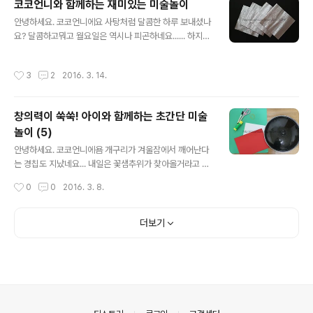
코코언니와 함께하는 재미있는 미술놀이
~~~ ▼ 준비물 대령이오~ 스티커는 집에 있어서 넣었는
글 내용
안녕하세요. 코코언니에요 사탕처럼 달콤한 하루 보내셨나
데 없으시면 뭐... 딱히 중요한 준비물은 아니에요. 꾸미기
요? 달콤하고뭐고 월요일은 역시나 피곤하네요...... 하지만
재료는 색연필이나 사인펜 등 그리기 도구만 있어도 충분
월요일도 코코언니와 함께한다면 즐거울수있습니당~ ㅎㅎ
해요! ▼ 색지는 시계줄이 되어줄 기다란 네모모양으로 잘
오늘은 화이트데이에 어울리는 만들기를 해볼까해요. 시들
랐어요. 좀 더 튼튼한 시계를 만들기위해 머메이드지를 사
작성시간
3
2
2016. 3. 14.
지 않는 아름다움을 자랑하는 종이 장미꽃 장미꽃 만드는
용했고요. 기본 두께의 색지도 상관없어요~ 이것만 봐도
방법은 재료부터 만들기 방법까지 아주 다양해요. 그런데
느낌이 팍! 오시죠? ㅋㅋㅋ ▼ 종이컵은 이렇게 바..
종이접기의 경우 과정이 어려워서 사진을 봐도 이해하기
창의력이 쑥쑥! 아이와 함께하는 초간단 미술
어려운게 많더라고요 ㅠㅠ 그래서 오늘은 제가 아는 쉬운
놀이 (5)
방법을 알려드릴께요! ▼ 종이는 펄구김지로 준비했어요.
글 내용
일반 색종이보다 더 예쁘고 고급진 장미가 되거든요~ ▼
안녕하세요. 코코언니에욤 개구리가 겨울잠에서 깨어난다
먼저 종이를 네모 한번, 또 다시 네모 한번 접어서 선을 만
는 경칩도 지났네요... 내일은 꽃샘추위가 찾아올거라고 일
들어주세요. 그 다음엔 다시 펴주세요~ ▼ 이번엔 세모 한
기예보에서 말하더라고요... 이럴때일수록 감기 조심하시
작성시간
0
0
2016. 3. 8.
번, 다시 또 세모 한번 접어서 손가락으로..
고요 코코언니와 함께하는 초간단 미술놀이로 꽃샘추위를
날려봐요 ㅎㅎ 오늘은 개굴개굴 개구리모자를 만들어볼거
예요~ 간단한 접기로 만드는거라서 만들기스킬따위는 멍
더보기
멍이줘도되는 수준이에요 ㅋ 아이와 함께하는 초간단 미술
놀이 렛츠고! ▼ 오늘의 준비물부터 알아봐야겠죠?! 우선
초록색 색지는 큰사이즈가 필요해요. 오늘은 자투리로 부
족하거든요 ㅋ 흰색과 빨강색 색지는 자투리여도 상관없어
요. 가위, 풀, 사인펜, 고무줄2개 그리고 냄비뚜껑! ㅋㅋㅋ
ㅋㅋ ▼ 초록색색지위에 냄비뚜껑을 대고 동그라미를 그려
의안내