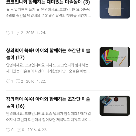
코코언니와 함께하는 재미있는 미술놀이 (3)
션카드~ 두둥! 간만에 손 좀 풀고 ㅋㅋ 지금부터 렛츠꼬우^
글 내용
★ 생일카드 만들기 ★ 안녕하세요. 코코언니에요 어느덧
O^ 카네이션 만들기 1탄 ▼카드 기본틀이 되어줄 색지와
4월도 중반을 넘었네요. 2016년 달력의 첫장을 넘긴게 엊
학종이랑 모양가위만 있으면 끝! ▼전 분홍색 색지로 정했
그제 같은데 벌써 4장째라니.... 시간은 참 빠르고... 나이는
어요. 카네이션색과 정 반대되는 색지보다 이게 좋더라고
먹고... ㅋ 얼마전 친구 생일이었어요. 20살에 만났는데 벌
요. 뭔가 더 조화롭다고 할까요? ㅋㅋ ▼마름모 모양으로
작성시간
1
2
2016. 4. 24.
써 몇번째 생일인지 ㅋㅋㅋㅋ 옛날엔 생일날 손편지도 많
색지를 놓고 꽃다발 모양이 되도록 접어주세요. 카네이션
이 쓴 것 같은데 요즘엔 워낙 연필을 잡는것보단 핸드폰이
이 듬뿍 담긴 꽃다발 모양으로 만들거거..
나 키보드를 두드리는 일에 더 익숙해서인지 손글씨로 써
창의력이 쑥쑥! 아이와 함께하는 초간단 미술
내려간 편지나 카드를 받는 일이 정말 드문것같아요... 가족
놀이 (17)
이나 친구들 생일날 간단하게 카드라도 써서 마음을 전해
글 내용
보면 좋을 것 같아요^^ 그런 의미에서 오늘은 생일카드를
안녕하세요. 코코언니에요 다시 또 코코언니와 함께하는
만들어볼까해요~ 어른스러운거 말고 아이스러운걸로 ㅋㅋ
재미있는 미술놀이 시간이 다가왔습니당~ 오늘은 어떤 미
어떤 의미를 담아볼까 고민하다가 올해가 원숭이의해잖아
술놀이를 해 볼까요? 일단 이럴때는 만들기상자를 마구마
작성시간
1
2
2016. 4. 22.
요. 원숭이 생일카드 한번 만들어..
구 뒤져봅니다 ㅋㅋㅋ 이것저것 재료들을 보면서 고민고민
하다가 알록달록 색종이뭉치들을 보고는 무릎을 탁! ㅋ 정
도는 아니고 그냥 아! 하고 떠올랐어요. 색종이를 이용한 미
창의력이 쑥쑥! 아이와 함께하는 초간단 미술
술놀이~ 알록달록 예쁜 색깔을 이용해서 앵무새를 표현해
놀이 (16)
볼거예요. 준비됐으면 렛츠꼬우! ▼오늘의 주인공은 바로
글 내용
이 색종이~ 색깔이 참 곱네요 ㅋㅋ 그리고 흰도화지와 그
안녕하세요. 코코언니에요 요즘 날씨가 환상이죠? 해가 길
리기도구가 필요해요. ▼먼저 앵무새를 그려주세요 ㅋㅋㅋ
어져서 그런지 퇴근해서 집에오면 저녁먹고 치워도 밖이
ㅋㅋ 이게 앵무새인지는 잘 모르겠지만.... 인터넷으로 찾아
환해요. 제가 퇴근시간이 남들보다 아주 쬐~끔 빠르거든요
작성시간
0
0
2016. 4. 22.
보고 따라 그렸는데 앵무새라기보단 그냥 조류.... 어떻게
ㅎㅎ 그래도 겨울에는 퇴근할때도 어둑어둑할 때가 많은데