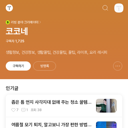
검색하기
티스토리
리빙
분야 크리에이터
(새창열림)
코코네
구독자
1,725
생활정보, 건강정보, 생활꿀팁, 건강꿀팁, 꿀팁, 라이프, 요리 레시피
구독하기
방명록
신고하기 레이어
열기
인기글
좁은 틈 먼지 사각지대 없애 주는 청소 꿀템이
있다고?!
7
1
조회
38
여름철 모기 퇴치, 알고보니 가장 편한 방법은