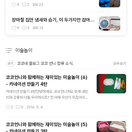
이거?!
9
2
조회
23
장마철 집안 냄새와 습기, 이 두가지만 잡아도
달라집니다!
9
3
조회
13
미술놀이
분류 전체보기
주요 글 목록
코코네 블로그 코코 언니 합류 소식.
모두보기
공지
코코언니와 함께하는 재미있는 미술놀이 (6)
- 카네이션 만들기 4탄
글 내용
카네이션 만들기 4탄안녕하세요. 코코언니에요 밤새 내린
비와 강풍에 다들 무사하시죠? 전 어제 우산이 뒤집어지는
경험을 했어요.... 태풍온줄 알았다니까요 ㅠㅠ 무슨 봄비가
작성시간
2
0
2016. 5. 4.
이렇게 요란하게 내리는지... 다가오는 연휴에는 맑은 하늘
을 볼 수 있기를 바래봅니다. 오늘은 가정의달을 맞이하여
코코언니와 함께하는 카네이션만들기 마지막시간이에요.
코코언니와 함께하는 재미있는 미술놀이 (5)
첫번째는 아이들도 쉽게 따라할 수 있는 간단한 종이접기
- 카네이션 만들기 3탄