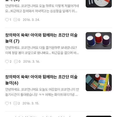
당연히 필요하고요 ㅎㅎ 투명반구도 준비해주세요. 빨대나
글 내용
뿅뿅이, 단추, 스티커 등은 꾸미기 재료라서 다른 걸로 대체
안녕하세요. 코코언니에요 오늘 하루도 이렇게 저물어가네
하셔도 돼요.투명반구는 아이스음료 테이크아웃하신걸로
요...퇴근하고 집에와서 저녁먹고는 심심함을 달래기 위해
재활용해도 된답니당 ㅋㅋ음료용 반구는 위에 구멍이 뽕
만들기상자를 뒤적뒤적...괜히 뭐 하나 만들어봤어요 ㅋㅋ
작성시간
1
0
2016. 3. 24.
뚫려있죠? 구멍이야 뭐 테이프로 막으면 그만이잖아요! ㅋ
ㅋ급 생각난대로 만든거라 눈에 보이는 최소한의 재료로
ㅋㅋㅋ무얼만들지 감이 오시나요??? ▼ 가장 먼저..
했답니다.그럼 오랜만에 코코언니의 초간단 미술놀이를 시
작합니당~오늘은 꽃게를 만들어볼거예요!바닷가에서 옆에
창의력이 쑥쑥! 아이와 함께하는 초간단 미술
서 기어다니는 꽃게요.다들 손 좀 풀어주시고요 꽃게만들
놀이 (7)
기 렛츠꼬우^o^ ▼ 준비물은 종이접시와 빨대고요. 일회
글 내용
용 숟가락과 인형눈 모형은 없어도 상관없어요. ▼ 종이접
안녕하세요. 코코언니에요 다들 즐거운하루 보내셨나요?
시를 반으로 접어주세요. 손으로 꾹꾹 다림질해주세요~~~
이제 정말 봄이 코앞으로 왔나봐요... 퇴근길을 걸으며 바람
▼ 접은 종이접시를 펴고 반쪽에만 양면테이프를 붙여주세
이 불어도 춥다는 생각이 안들더라고요. 지나가는 사람들
작성시간
2
0
2016. 3. 16.
요. 빈틈없이 꼼꼼하게 붙여주셔야해요! ▼ 빨대 4개를 가
의 옷차림도 많이 얇아진걸보니... 조금있으면 예쁜 봄꽃도
위로 반 잘라주세요. ▼ 종이접시에 붙은 양면테이프의 ..
볼 수 있겠네요. 따스한 봄날... 맑은 하늘을 기다리면서...
오늘도 코코언니는 아이와 함께하는 초간단 미술놀이를 시
창의력이 쑥쑥! 아이와 함께하는 초간단 미술
작합니당! 오늘의 가장 중요한 포인트는 '종이컵'이에요. 어
놀이(6)
제 종이컵과 색지를 이용해서 시계를 만들었는데 오늘은
글 내용
무얼만들까요?! 묻지도 따지지도 않고 렛츠꼬우~ ^o^ ▼
안녕하세요. 코코언니에요 오늘도 어김없이 코코언니의 만
색깔종이컵이 있어요. 이걸보니 만들기 하고싶은 욕구가
들기시간이 돌아왔습니당 ㅋㅋ 어제는 화이트데이기념 장
마구마구 샘솟네요 ㅎㅎ 음...... 그래 오늘은 너로 정했다!!!
미꽃접기였는데 오늘은 아이와 함께하는 초간단 미술놀이
작성시간
1
2
2016. 3. 15.
ㅋ 종이컵으로 동물을 만들어볼건데 어떤 동물인지는 비밀
를 알려드릴께요~ 오늘 만들기주제는 바로 '시계'에요. 째
로 하고 시작할께요~~..
깍째깍 시계를 만들어볼거예요^^ 역시나 매우 쉽고 간단하
고 빠르게 할 수 있는 만들기라는거 ㅋㅋㅋ 그럼 렛츠 꼬우